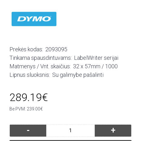
Prekės kodas:
2093095
Tinkama spausdintuvams:
LabelWriter serijai
Matmenys / Vnt. skaičius:
32 x 57mm / 1000
Lipnus sluoksnis:
Su galimybe pašalinti
289.19€
Be PVM: 239.00€
-
+