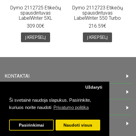
Dymo 2112725 Etikečių
Dymo 2112723 Etikečių
spausdintuvas
spausdintuvas
LabelWriter 5XL
LabelWriter 550 Turbo
309.00€
216.59€
Į KREPŠELĮ
Į KREPŠELĮ
KONTAKTAI
Uždaryti
INFORMACIJA
Ši svetainė naudoja slapukus. Pasirinkite,
PIRKĖJAMS
kuriuos norite naudoti
Privatumo politika
DARBO LAIKAS:
Pasirinkimai
Naudoti visus