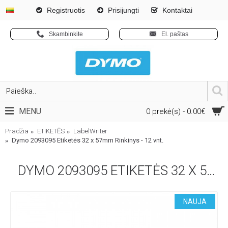
Registruotis
Prisijungti
Kontaktai
Skambinkite
El. paštas
MENU
0 prekė(s) - 0.00€
Pradžia
ETIKETĖS
LabelWriter
Dymo 2093095 Etiketės 32 x 57mm Rinkinys - 12 vnt.
DYMO 2093095 ETIKETĖS 32 X 57MM RINKINYS - 12 VNT.
NAUJA