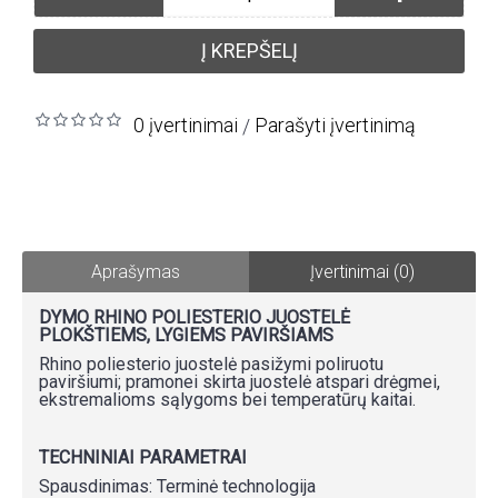
Į KREPŠELĮ
0 įvertinimai
Parašyti įvertinimą
/
Aprašymas
Įvertinimai (0)
DYMO RHINO POLIESTERIO JUOSTELĖ
PLOKŠTIEMS, LYGIEMS PAVIRŠIAMS
Rhino poliesterio juostelė pasižymi poliruotu
paviršiumi; pramonei skirta juostelė atspari drėgmei,
ekstremalioms sąlygoms bei temperatūrų kaitai.
TECHNINIAI PARAMETRAI
Spausdinimas: Terminė technologija