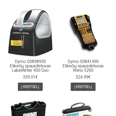
Dymo S0838930
Dymo S0841490
Etikečių spausdintuvas
Etikečių spausdintuvas
LabelWriter 450 Duo
Rhino 5200
339.01€
324.99€
Į KREPŠELĮ
Į KREPŠELĮ