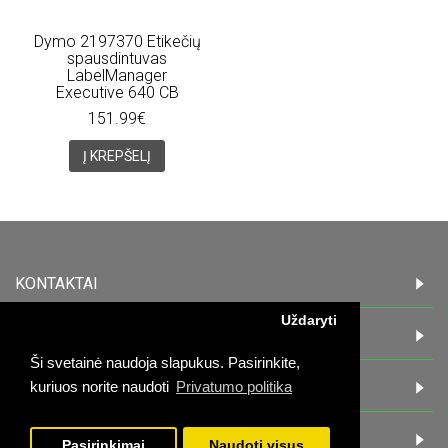
Dymo 2197370 Etikečių
spausdintuvas
LabelManager
Executive 640 CB
151.99€
Į KREPŠELĮ
KONTAKTAI
Uždaryti
INFORMACIJA
Ši svetainė naudoja slapukus. Pasirinkite,
PIRKĖJAMS
kuriuos norite naudoti
Privatumo politika
DARBO LAIKAS:
Pasirinkimai
Naudoti visus