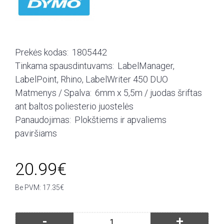
Prekės kodas:
1805442
Tinkama spausdintuvams:
LabelManager,
LabelPoint, Rhino, LabelWriter 450 DUO
Matmenys / Spalva:
6mm x 5,5m / juodas šriftas
ant baltos poliesterio juostelės
Panaudojimas:
Plokštiems ir apvaliems
paviršiams
20.99€
Be PVM: 17.35€
-
+