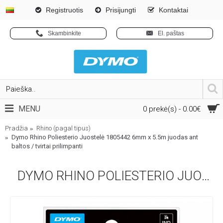
Registruotis
Prisijungti
Kontaktai
Skambinkite
El. paštas
MENU
0 prekė(s) - 0.00€
Pradžia
Rhino (pagal tipus)
Dymo Rhino Poliesterio Juostelė 1805442 6mm x 5.5m juodas ant
baltos / tvirtai prilimpanti
DYMO RHINO POLIESTERIO JUOSTELĖ 1805442 6MM X 5.5M JUODAS ANT BALTOS / TVIRTAI PRILIMPANTI