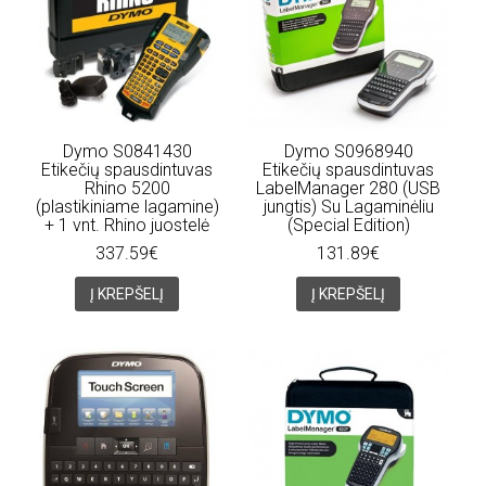
Dymo S0841430
Dymo S0968940
Etikečių spausdintuvas
Etikečių spausdintuvas
Rhino 5200
LabelManager 280 (USB
(plastikiniame lagamine)
jungtis) Su Lagaminėliu
+ 1 vnt. Rhino juostelė
(Special Edition)
337.59€
131.89€
Į KREPŠELĮ
Į KREPŠELĮ