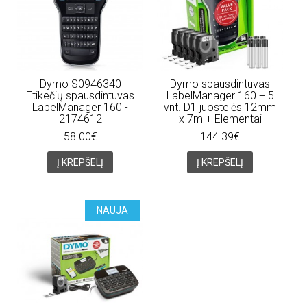
Dymo S0946340
Dymo spausdintuvas
Etikečių spausdintuvas
LabelManager 160 + 5
LabelManager 160 -
vnt. D1 juostelės 12mm
2174612
x 7m + Elementai
58.00€
144.39€
Į KREPŠELĮ
Į KREPŠELĮ
NAUJA