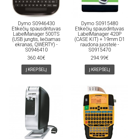
Dymo S0946430
Dymo S0915480
Etikečių spausdintuvas
Etikečių spausdintuvas
LabelManager 500TS
LabelManager 420P
(USB jungtis, liečiamas
(CASE KIT) + 19mm D1
ekranas, QWERTY) -
raudona juostelė -
S0946410
S0915470
360.40€
294.99€
Į KREPŠELĮ
Į KREPŠELĮ