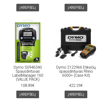
Į KREPŠELĮ
Į KREPŠELĮ
Dymo S0946340
Dymo 2122966 Etikečių
Spausdintuvas
spausdintuvas Rhino
LabelManager 160
6000+ (Case Kit)
(VALUE PACK)
108.89€
422.29€
Į KREPŠELĮ
Į KREPŠELĮ