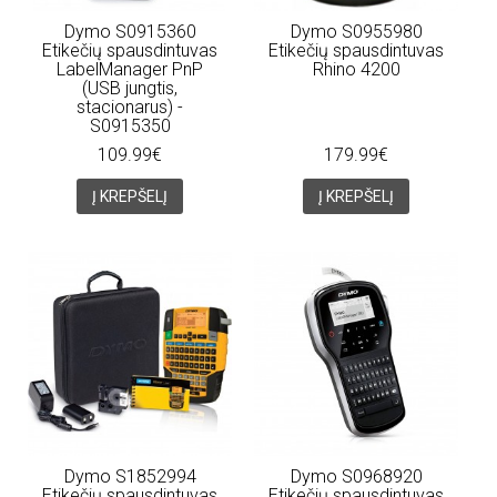
Dymo S0915360
Dymo S0955980
Etikečių spausdintuvas
Etikečių spausdintuvas
LabelManager PnP
Rhino 4200
(USB jungtis,
stacionarus) -
S0915350
109.99€
179.99€
Į KREPŠELĮ
Į KREPŠELĮ
Dymo S1852994
Dymo S0968920
Etikečių spausdintuvas
Etikečių spausdintuvas