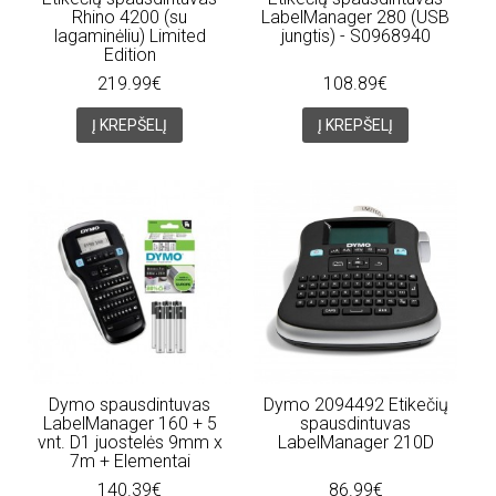
Rhino 4200 (su
LabelManager 280 (USB
lagaminėliu) Limited
jungtis) - S0968940
Edition
219.99€
108.89€
Į KREPŠELĮ
Į KREPŠELĮ
Dymo spausdintuvas
Dymo 2094492 Etikečių
LabelManager 160 + 5
spausdintuvas
vnt. D1 juostelės 9mm x
LabelManager 210D
7m + Elementai
140.39€
86.99€