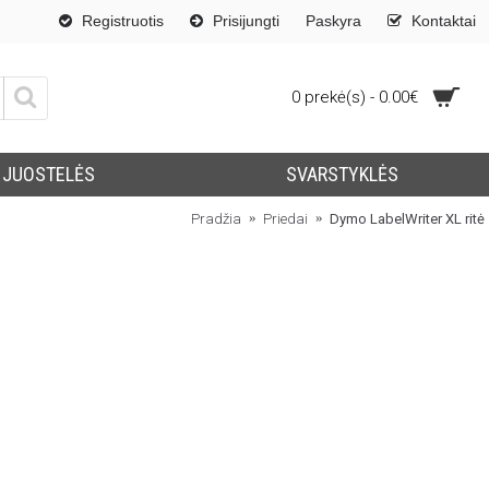
Registruotis
Prisijungti
Paskyra
Kontaktai
0 prekė(s) - 0.00€
JUOSTELĖS
SVARSTYKLĖS
Pradžia
Priedai
Dymo LabelWriter XL ritė