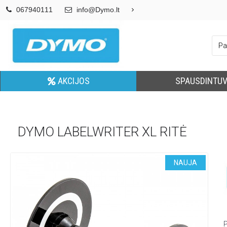
067940111
info@Dymo.lt
AKCIJOS
SPAUSDINTUV
DYMO LABELWRITER XL RITĖ
NAUJA