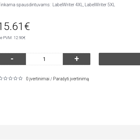
Tinkama spausdintuvams:
LabelWriter 4XL, LabelWriter 5XL
15.61€
e PVM: 12.90€
-
+
0 įvertinimai
Parašyti įvertinimą
/