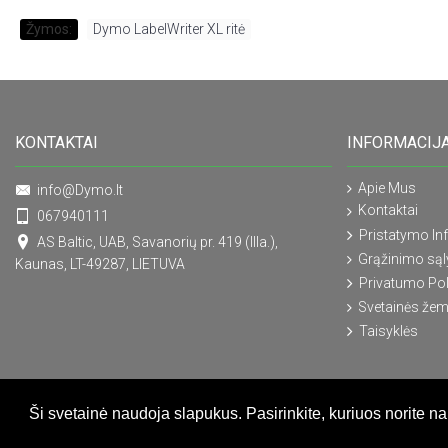
Žymos:
Dymo LabelWriter XL ritė
KONTAKTAI
INFORMACIJ
Apie Mus
info@Dymo.lt
Kontaktai
067940111
Pristatymo In
AS Baltic, UAB, Savanorių pr. 419 (IIIa.),
Grąžinimo są
Kaunas, LT-49287, LIETUVA
Privatumo Pol
Svetainės žem
Taisyklės
Ši svetainė naudoja slapukus. Pasirinkite, kuriuos norite n