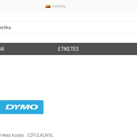
Lietuvių
AI
ETIKETĖS
Prekės kodas:
SZPULALWXL