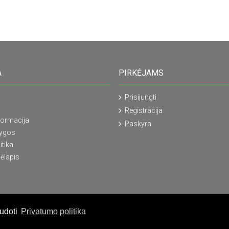
A
PIRKĖJAMS
Prisijungti
Registracija
formacija
Paskyra
lygos
itika
ėlapis
audoti
Privatumo politika