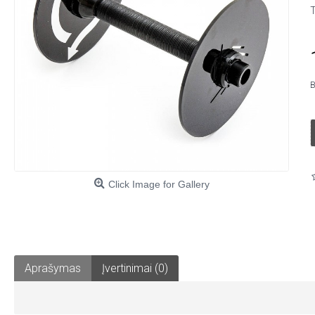
B
Click Image for Gallery
Aprašymas
Įvertinimai (0)