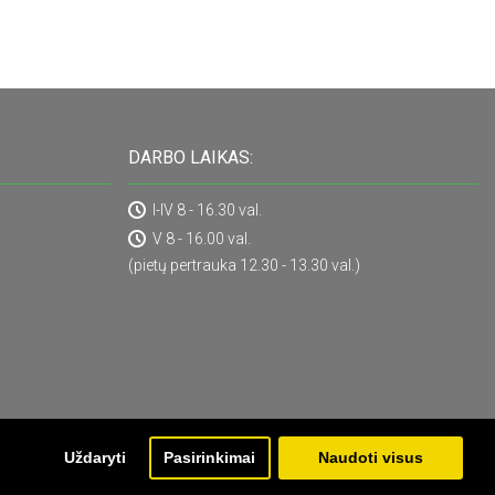
DARBO LAIKAS:
I-IV 8 - 16.30 val.
V 8 - 16.00 val.
(pietų pertrauka 12.30 - 13.30 val.)
Uždaryti
Pasirinkimai
Naudoti visus