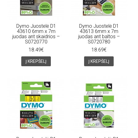
Dymo Juostelė D1
Dymo Juostelė D1
43610 6mm x 7m
43613 6mm x 7m
juodas ant skaidrios –
juodas ant baltos –
S0720770
S0720780
18.49€
18.69€
Į KREPŠELĮ
Į KREPŠELĮ