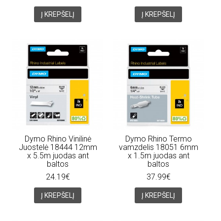
Į KREPŠELĮ
Į KREPŠELĮ
Dymo Rhino Vinilinė
Dymo Rhino Termo
Juostelė 18444 12mm
vamzdelis 18051 6mm
x 5.5m juodas ant
x 1.5m juodas ant
baltos
baltos
24.19€
37.99€
Į KREPŠELĮ
Į KREPŠELĮ