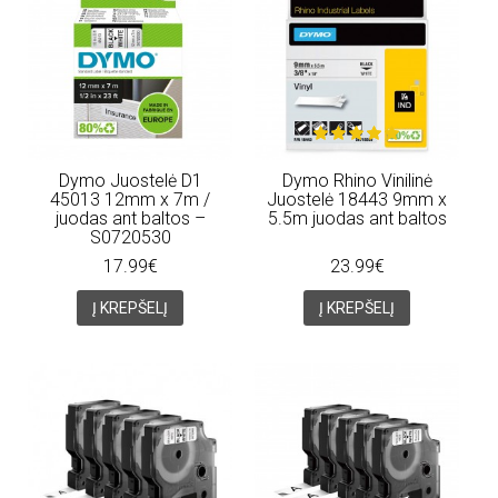
Dymo Juostelė D1
Dymo Rhino Vinilinė
45013 12mm x 7m /
Juostelė 18443 9mm x
juodas ant baltos –
5.5m juodas ant baltos
S0720530
17.99€
23.99€
Į KREPŠELĮ
Į KREPŠELĮ