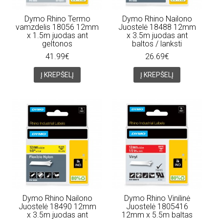
Dymo Rhino Termo
Dymo Rhino Nailono
vamzdelis 18056 12mm
Juostelė 18488 12mm
x 1.5m juodas ant
x 3.5m juodas ant
geltonos
baltos / lanksti
41.99€
26.69€
Į KREPŠELĮ
Į KREPŠELĮ
Dymo Rhino Nailono
Dymo Rhino Vinilinė
Juostelė 18490 12mm
Juostelė 1805416
x 3.5m juodas ant
12mm x 5.5m baltas