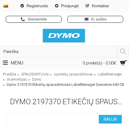
Registruotis
Prisijungti
Kontaktai
Skambinkite
El. paštas
MENU
0 prekė(s) - 0.00€
Pradžia
SPAUSDINTUVAI
Juostelių spausdintuvai
LabelManager
Gramintojas
Dymo
Dymo 2197370 Etikečių spausdintuvas LabelManager Executive 640 CB
DYMO 2197370 ETIKEČIŲ SPAUSDINTUVAS LABELMANAGER EXECUTIVE 640 CB
NAUJA