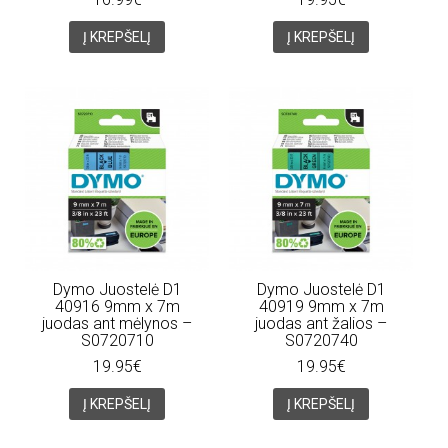
Į KREPŠELĮ
Į KREPŠELĮ
Dymo Juostelė D1
Dymo Juostelė D1
40916 9mm x 7m
40919 9mm x 7m
juodas ant mėlynos –
juodas ant žalios –
S0720710
S0720740
19.95€
19.95€
Į KREPŠELĮ
Į KREPŠELĮ