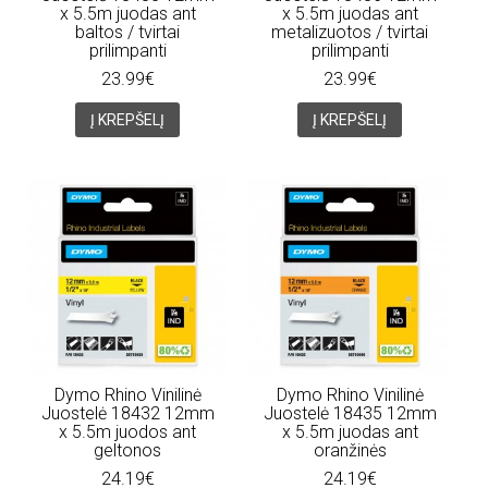
x 5.5m juodas ant
x 5.5m juodas ant
baltos / tvirtai
metalizuotos / tvirtai
prilimpanti
prilimpanti
23.99€
23.99€
Į KREPŠELĮ
Į KREPŠELĮ
Dymo Rhino Vinilinė
Dymo Rhino Vinilinė
Juostelė 18432 12mm
Juostelė 18435 12mm
x 5.5m juodos ant
x 5.5m juodas ant
geltonos
oranžinės
24.19€
24.19€