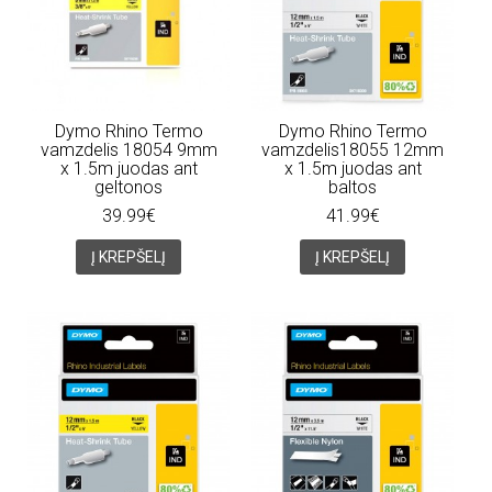
Dymo Rhino Termo
Dymo Rhino Termo
vamzdelis 18054 9mm
vamzdelis18055 12mm
x 1.5m juodas ant
x 1.5m juodas ant
geltonos
baltos
39.99€
41.99€
Į KREPŠELĮ
Į KREPŠELĮ