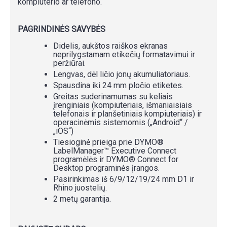
kompiuterio ar telefono.
PAGRINDINĖS SAVYBĖS
Didelis, aukštos raiškos ekranas
neprilygstamam etikečių formatavimui ir
peržiūrai.
Lengvas, dėl ličio jonų akumuliatoriaus.
Spausdina iki 24 mm pločio etiketes.
Greitas suderinamumas su keliais
įrenginiais (kompiuteriais, išmaniaisiais
telefonais ir planšetiniais kompiuteriais) ir
operacinėmis sistemomis („Android“ /
„iOS“)
Tiesioginė prieiga prie DYMO®
LabelManager™ Executive Connect
programėlės ir DYMO® Connect for
Desktop programinės įrangos.
Pasirinkimas iš 6/9/12/19/24 mm D1 ir
Rhino juostelių.
2 metų garantija.