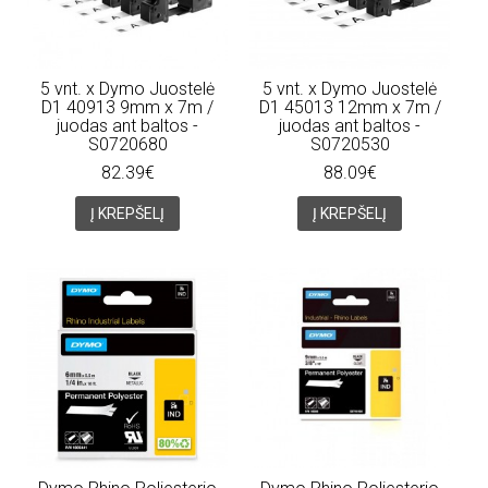
5 vnt. x Dymo Juostelė
5 vnt. x Dymo Juostelė
D1 40913 9mm x 7m /
D1 45013 12mm x 7m /
juodas ant baltos -
juodas ant baltos -
S0720680
S0720530
82.39€
88.09€
Į KREPŠELĮ
Į KREPŠELĮ