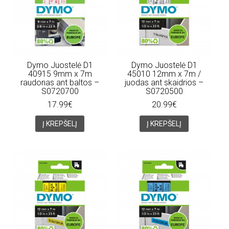
Dymo Juostelė D1
Dymo Juostelė D1
40915 9mm x 7m
45010 12mm x 7m /
raudonas ant baltos –
juodas ant skaidrios –
S0720700
S0720500
17.99€
20.99€
Į KREPŠELĮ
Į KREPŠELĮ