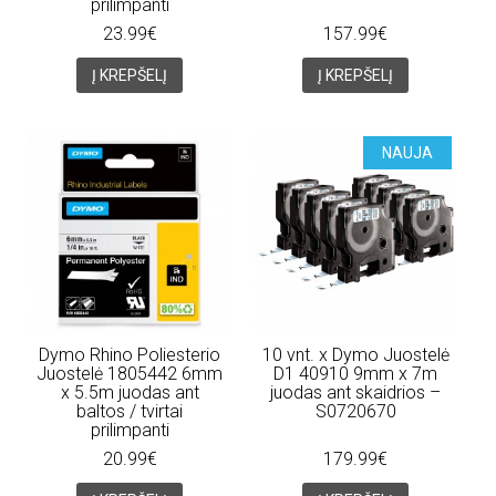
prilimpanti
23.99€
157.99€
Į KREPŠELĮ
Į KREPŠELĮ
NAUJA
Dymo Rhino Poliesterio
10 vnt. x Dymo Juostelė
Juostelė 1805442 6mm
D1 40910 9mm x 7m
x 5.5m juodas ant
juodas ant skaidrios –
baltos / tvirtai
S0720670
prilimpanti
20.99€
179.99€