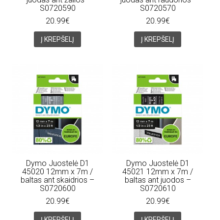
S0720590
S0720570
20.99€
20.99€
Į KREPŠELĮ
Į KREPŠELĮ
Dymo Juostelė D1
Dymo Juostelė D1
45020 12mm x 7m /
45021 12mm x 7m /
baltas ant skaidrios –
baltas ant juodos –
S0720600
S0720610
20.99€
20.99€
Į KREPŠELĮ
Į KREPŠELĮ