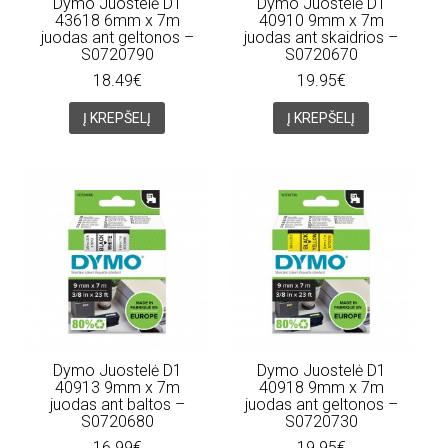
Dymo Juostelė D1
Dymo Juostelė D1
43618 6mm x 7m
40910 9mm x 7m
juodas ant geltonos –
juodas ant skaidrios –
S0720790
S0720670
18.49€
19.95€
Į KREPŠELĮ
Į KREPŠELĮ
Dymo Juostelė D1
Dymo Juostelė D1
40913 9mm x 7m
40918 9mm x 7m
juodas ant baltos –
juodas ant geltonos –
S0720680
S0720730
16.99€
19.95€