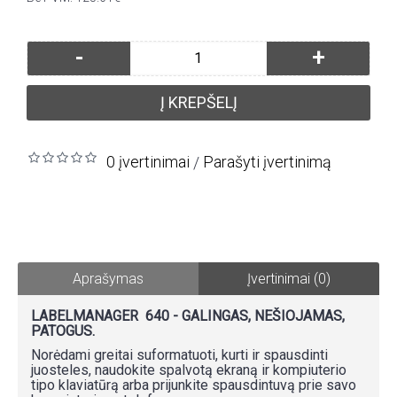
-
+
Į KREPŠELĮ
0 įvertinimai
Parašyti įvertinimą
/
Aprašymas
Įvertinimai (0)
LABELMANAGER 640 - GALINGAS, NEŠIOJAMAS,
PATOGUS.
Norėdami greitai suformatuoti, kurti ir spausdinti
juosteles, naudokite spalvotą ekraną ir kompiuterio
tipo klaviatūrą arba prijunkite spausdintuvą prie savo