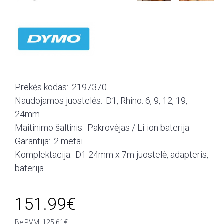
Prekės kodas:
2197370
Naudojamos juostelės:
D1, Rhino: 6, 9, 12, 19,
24mm
Maitinimo šaltinis:
Pakrovėjas / Li-ion baterija
Garantija:
2 metai
Komplektacija:
D1 24mm x 7m juostelė, adapteris,
baterija
151.99€
Be PVM: 125.61€