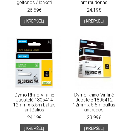
geltonos / lanksti
ant raudonas
26.69€
24.19€
Į KREPŠELĮ
Į KREPŠELĮ
Dymo Rhino Vinilinė
Dymo Rhino Vinilinė
Juostelė 1805414
Juostelė 1805412
12mm x 5.5m baltas
12mm x 5.5m baltas
ant žalios
ant rudos
24.19€
23.99€
Į KREPŠELĮ
Į KREPŠELĮ