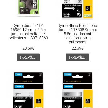
Dymo Juostelė D1
Dymo Rhino Poliesterio
16959 12mm x 5.5m
Juostelė 18508 9mm x
juodas ant baltos - /
5.5m juodas ant
poliesteris – S0718060
skaidrios / tvirtai
prilimpanti
20.59€
22.39€
Į KREPŠELĮ
Į KREPŠELĮ