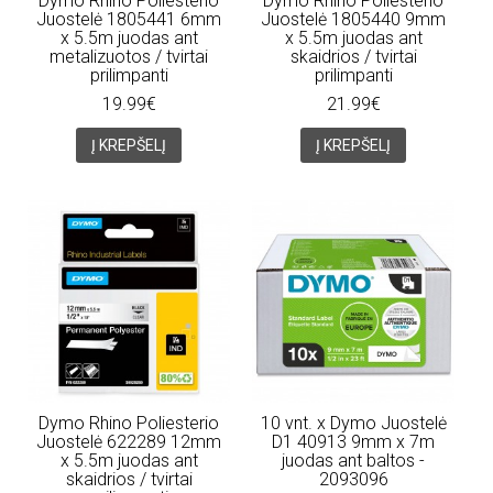
Dymo Rhino Poliesterio
Dymo Rhino Poliesterio
Juostelė 1805441 6mm
Juostelė 1805440 9mm
x 5.5m juodas ant
x 5.5m juodas ant
metalizuotos / tvirtai
skaidrios / tvirtai
prilimpanti
prilimpanti
19.99€
21.99€
Į KREPŠELĮ
Į KREPŠELĮ
Dymo Rhino Poliesterio
10 vnt. x Dymo Juostelė
Juostelė 622289 12mm
D1 40913 9mm x 7m
x 5.5m juodas ant
juodas ant baltos -
skaidrios / tvirtai
2093096