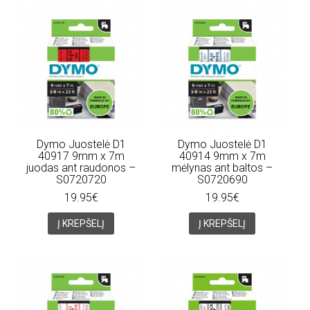
Dymo Juostelė D1
Dymo Juostelė D1
40917 9mm x 7m
40914 9mm x 7m
juodas ant raudonos –
mėlynas ant baltos –
S0720720
S0720690
19.95€
19.95€
Į KREPŠELĮ
Į KREPŠELĮ