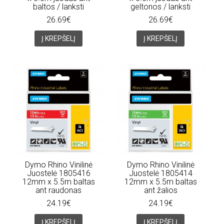
baltos / lanksti
geltonos / lanksti
26.69€
26.69€
Į KREPŠELĮ
Į KREPŠELĮ
Dymo Rhino Vinilinė
Dymo Rhino Vinilinė
Juostelė 1805416
Juostelė 1805414
12mm x 5.5m baltas
12mm x 5.5m baltas
ant raudonas
ant žalios
24.19€
24.19€
Į KREPŠELĮ
Į KREPŠELĮ