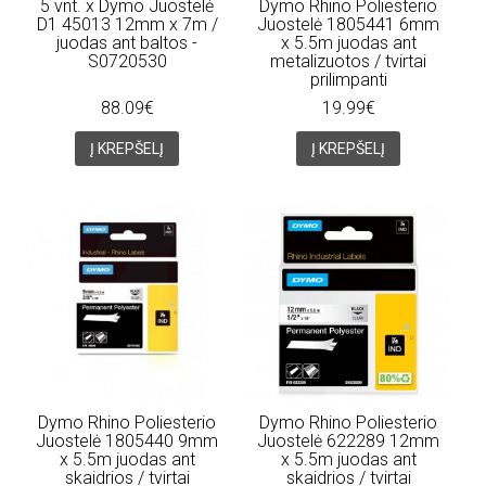
5 vnt. x Dymo Juostelė
Dymo Rhino Poliesterio
D1 45013 12mm x 7m /
Juostelė 1805441 6mm
juodas ant baltos -
x 5.5m juodas ant
S0720530
metalizuotos / tvirtai
prilimpanti
88.09€
19.99€
Į KREPŠELĮ
Į KREPŠELĮ
Dymo Rhino Poliesterio
Dymo Rhino Poliesterio
Juostelė 1805440 9mm
Juostelė 622289 12mm
x 5.5m juodas ant
x 5.5m juodas ant
skaidrios / tvirtai
skaidrios / tvirtai