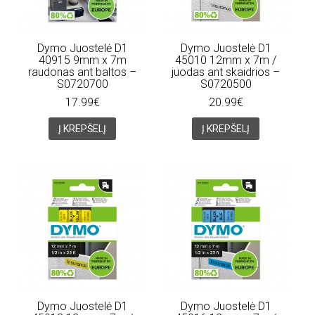
Dymo Juostelė D1
Dymo Juostelė D1
40915 9mm x 7m
45010 12mm x 7m /
raudonas ant baltos –
juodas ant skaidrios –
S0720700
S0720500
17.99€
20.99€
Į KREPŠELĮ
Į KREPŠELĮ
Dymo Juostelė D1
Dymo Juostelė D1