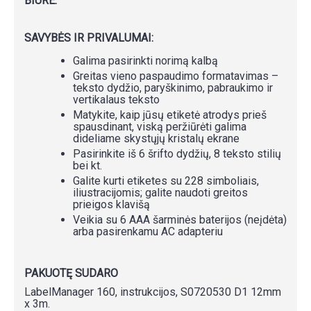
BIURE.
SAVYBĖS IR PRIVALUMAI:
Galima pasirinkti norimą kalbą
Greitas vieno paspaudimo formatavimas –
teksto dydžio, paryškinimo, pabraukimo ir
vertikalaus teksto
Matykite, kaip jūsų etiketė atrodys prieš
spausdinant, viską peržiūrėti galima
dideliame skystųjų kristalų ekrane
Pasirinkite iš 6 šrifto dydžių, 8 teksto stilių
bei kt.
Galite kurti etiketes su 228 simboliais,
iliustracijomis; galite naudoti greitos
prieigos klavišą
Veikia su 6 AAA šarminės baterijos (neįdėta)
arba pasirenkamu AC adapteriu
PAKUOTĘ SUDARO
LabelManager 160, instrukcijos, S0720530 D1 12mm
x 3m.