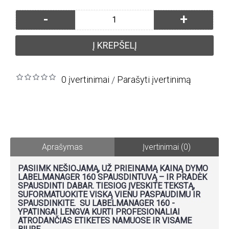
-
+
Į KREPŠELĮ
0 įvertinimai
Parašyti įvertinimą
/
Aprašymas
Įvertinimai (0)
PASIIMK NEŠIOJAMĄ, UŽ PRIEINAMĄ KAINĄ DYMO
LABELMANAGER 160 SPAUSDINTUVĄ – IR PRADĖK
SPAUSDINTI DABAR. TIESIOG ĮVESKITE TEKSTĄ,
SUFORMATUOKITE VISKĄ VIENU PASPAUDIMU IR
SPAUSDINKITE. SU LABELMANAGER 160 -
YPATINGAI LENGVA KURTI PROFESIONALIAI
ATRODANČIAS ETIKETES NAMUOSE IR VISAME