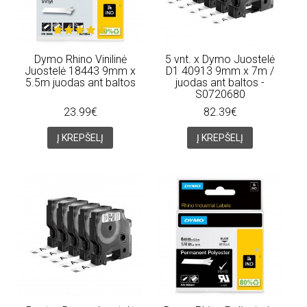
Dymo Rhino Vinilinė
5 vnt. x Dymo Juostelė
Juostelė 18443 9mm x
D1 40913 9mm x 7m /
5.5m juodas ant baltos
juodas ant baltos -
S0720680
23.99€
82.39€
Į KREPŠELĮ
Į KREPŠELĮ