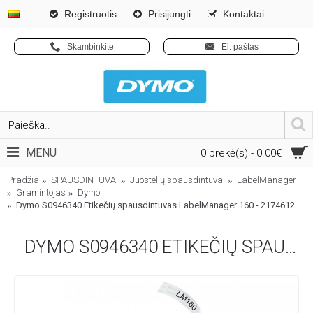
Registruotis
Prisijungti
Kontaktai
Skambinkite
El. paštas
MENU
0 prekė(s) - 0.00€
Pradžia
SPAUSDINTUVAI
Juostelių spausdintuvai
LabelManager
Gramintojas
Dymo
Dymo S0946340 Etikečių spausdintuvas LabelManager 160 - 2174612
DYMO S0946340 ETIKEČIŲ SPAUSDINTUVAS LABELMANAGER 160 - 2174612