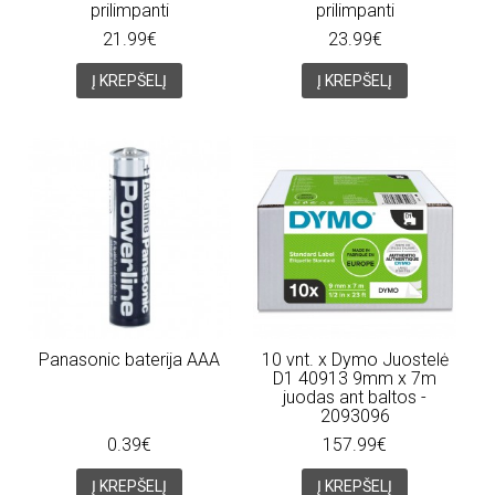
prilimpanti
prilimpanti
21.99€
23.99€
Į KREPŠELĮ
Į KREPŠELĮ
Panasonic baterija AAA
10 vnt. x Dymo Juostelė
D1 40913 9mm x 7m
juodas ant baltos -
2093096
0.39€
157.99€
Į KREPŠELĮ
Į KREPŠELĮ