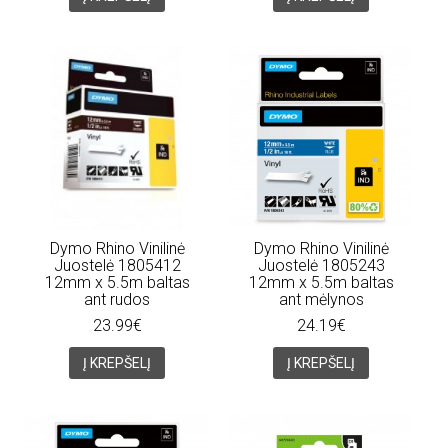
Dymo Rhino Vinilinė
Dymo Rhino Vinilinė
Juostelė 1805412
Juostelė 1805243
12mm x 5.5m baltas
12mm x 5.5m baltas
ant rudos
ant mėlynos
23.99€
24.19€
Į KREPŠELĮ
Į KREPŠELĮ