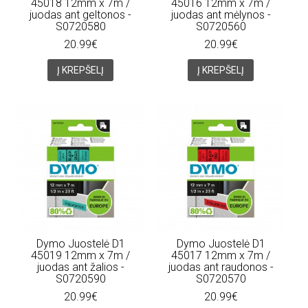
45018 12mm x 7m /
45016 12mm x 7m /
juodas ant geltonos -
juodas ant mėlynos -
S0720580
S0720560
20.99€
20.99€
Į KREPŠELĮ
Į KREPŠELĮ
Dymo Juostelė D1
Dymo Juostelė D1
45019 12mm x 7m /
45017 12mm x 7m /
juodas ant žalios -
juodas ant raudonos -
S0720590
S0720570
20.99€
20.99€