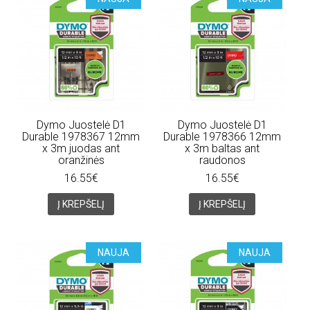
Dymo Juostelė D1
Dymo Juostelė D1
Durable 1978367 12mm
Durable 1978366 12mm
x 3m juodas ant
x 3m baltas ant
oranžinės
raudonos
16.55€
16.55€
Į KREPŠELĮ
Į KREPŠELĮ
NAUJA
NAUJA