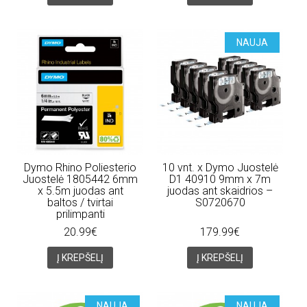
NAUJA
Dymo Rhino Poliesterio
10 vnt. x Dymo Juostelė
Juostelė 1805442 6mm
D1 40910 9mm x 7m
x 5.5m juodas ant
juodas ant skaidrios –
baltos / tvirtai
S0720670
prilimpanti
20.99€
179.99€
Į KREPŠELĮ
Į KREPŠELĮ
NAUJA
NAUJA