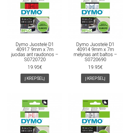
Dymo Juostelė D1
Dymo Juostelė D1
40917 9mm x 7m
40914 9mm x 7m
juodas ant raudonos –
mėlynas ant baltos –
S0720720
S0720690
19.95€
19.95€
Į KREPŠELĮ
Į KREPŠELĮ