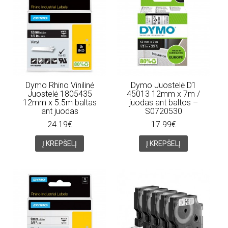
Dymo Rhino Vinilinė
Dymo Juostelė D1
Juostelė 1805435
45013 12mm x 7m /
12mm x 5.5m baltas
juodas ant baltos –
ant juodas
S0720530
24.19€
17.99€
Į KREPŠELĮ
Į KREPŠELĮ