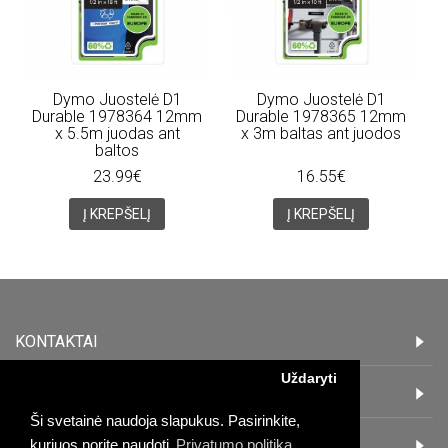
Dymo Juostelė D1
Dymo Juostelė D1
Durable 1978364 12mm
Durable 1978365 12mm
x 5.5m juodas ant
x 3m baltas ant juodos
baltos
23.99€
16.55€
Į KREPŠELĮ
Į KREPŠELĮ
KONTAKTAI
Uždaryti
INFORMACIJA
Ši svetainė naudoja slapukus. Pasirinkite,
PIRKĖJAMS
kuriuos norite naudoti
Privatumo politika