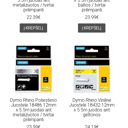
5.5m juodas ant
x 5.5m juodas ant
metalizuotos / tvirtai
baltos / tvirtai
prilimpanti
prilimpanti
22.39€
23.99€
Į KREPŠELĮ
Į KREPŠELĮ
Dymo Rhino Poliesterio
Dymo Rhino Vinilinė
Juostelė 18486 12mm
Juostelė 18432 12mm
x 5.5m juodas ant
x 5.5m juodos ant
metalizuotos / tvirtai
geltonos
prilimpanti
23.99€
24.19€