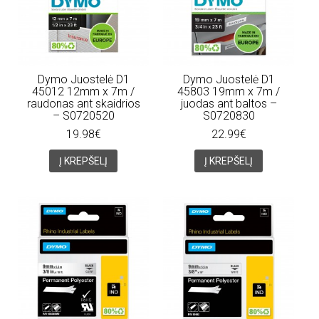
Dymo Juostelė D1
Dymo Juostelė D1
45012 12mm x 7m /
45803 19mm x 7m /
raudonas ant skaidrios
juodas ant baltos –
– S0720520
S0720830
19.98€
22.99€
Į KREPŠELĮ
Į KREPŠELĮ