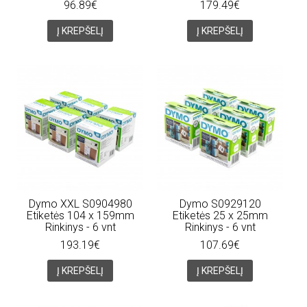
96.89€
179.49€
Į KREPŠELĮ
Į KREPŠELĮ
Dymo XXL S0904980
Dymo S0929120
Etiketės 104 x 159mm
Etiketės 25 x 25mm
Rinkinys - 6 vnt
Rinkinys - 6 vnt
193.19€
107.69€
Į KREPŠELĮ
Į KREPŠELĮ