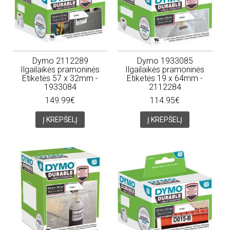
Dymo 2112289
Dymo 1933085
Ilgailaikės pramoninės
Ilgailaikės pramoninės
Etiketės 57 x 32mm -
Etiketės 19 x 64mm -
1933084
2112284
149.99€
114.95€
Į KREPŠELĮ
Į KREPŠELĮ