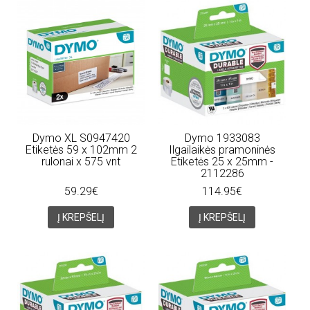
Dymo XL S0947420
Dymo 1933083
Etiketės 59 x 102mm 2
Ilgailaikės pramoninės
rulonai x 575 vnt
Etiketės 25 x 25mm -
2112286
59.29€
114.95€
Į KREPŠELĮ
Į KREPŠELĮ