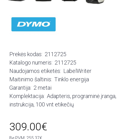
Prekės kodas:
2112725
Katalogo numeris:
2112725
Naudojamos etiketės:
LabelWriter
Maitinimo šaltinis:
Tinklo energija
Garantija:
2 metai
Komplektacija:
Adapteris, programinė įranga,
instrukcija, 100 vnt etikečių
309.00€
Be PVM: 255.37€