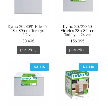
Dymo 2093091 Etiketės
Dymo S0722360
28 x 89mm Rinkinys -
Etiketės 28 x 89mm
12 vnt
Rinkinys - 24 vnt
83.49€
156.09€
Į KREPŠELĮ
Į KREPŠELĮ
NAUJA
NAUJA