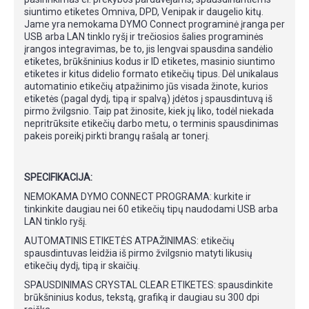
siuntimo etiketes Omniva, DPD, Venipak ir daugelio kitų.
Jame yra nemokama DYMO Connect programinė įranga per
USB arba LAN tinklo ryšį ir trečiosios šalies programinės
įrangos integravimas, be to, jis lengvai spausdina sandėlio
etiketes, brūkšninius kodus ir ID etiketes, masinio siuntimo
etiketes ir kitus didelio formato etikečių tipus. Dėl unikalaus
automatinio etikečių atpažinimo jūs visada žinote, kurios
etiketės (pagal dydį, tipą ir spalvą) įdėtos į spausdintuvą iš
pirmo žvilgsnio. Taip pat žinosite, kiek jų liko, todėl niekada
nepritrūksite etikečių darbo metu, o terminis spausdinimas
pakeis poreikį pirkti brangų rašalą ar tonerį.
SPECIFIKACIJA:
NEMOKAMA DYMO CONNECT PROGRAMA: kurkite ir
tinkinkite daugiau nei 60 etikečių tipų naudodami USB arba
LAN tinklo ryšį.
AUTOMATINIS ETIKETĖS ATPAŽINIMAS: etikečių
spausdintuvas leidžia iš pirmo žvilgsnio matyti likusių
etikečių dydį, tipą ir skaičių.
SPAUSDINIMAS CRYSTAL CLEAR ETIKETES: spausdinkite
brūkšninius kodus, tekstą, grafiką ir daugiau su 300 dpi