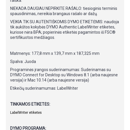
raiška.
NIEKADA DAUGIAU NEPIRKITE RAŠALO: tiesioginis terminis
spausdinimas, nereikia brangaus rašalo ar dažų.
VEIKIA TIK SU AUTENTIŠKOMIS DYMO ETIKETĖMIS: naudoja
tik aukštos kokybės DYMO Authentic LabelWriter etiketes,
kuriose nėra BPA; popierinės etiketės pagamintos iš FSC®
sertifikuotos medžiagos.
Matmenys: 177,8 mm x 139,7 mm x 187,325 mm
Spalva: Juoda
Programinės įrangos suderinamumas: Suderinamas su
DYMO Connect for Desktop su Windows 8.1 (arba naujesne
versija) ir Mac 10.14 (arba naujesne versija)
Etikečių suderinamumas: LabelWriter
TINKAMOS ETIKETĖS:
LabelWriter etiketės
DYMO PROGRAMA: