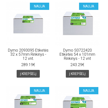
NAUJA
NAUJA
Dymo 2093095 Etiketės
Dymo S0722420
32 x 57mm Rinkinys -
Etiketės 54 x 101mm
12 vnt.
Rinkinys - 12 vnt
289.19€
243.29€
Į KREPŠELĮ
Į KREPŠELĮ
NAUJA
NAUJA