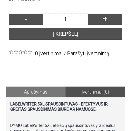
-
+
Į KREPŠELĮ
0 įvertinimai
Parašyti įvertinimą
/
Aprašymas
Įvertinimai (0)
LABELWRITER 5XL SPAUSDINTUVAS - EFEKTYVUS IR
GREITAS SPAUSDINIMAS BIURE AR NAMUOSE.
DYMO LabelWriter 5XL etikečių spausdintuvas yra idealus
pasirinkimas el. prekybos pardavėjams, spausdinantiems