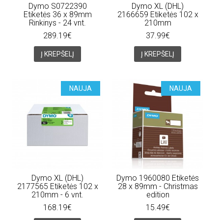
Dymo S0722390
Dymo XL (DHL)
Etiketės 36 x 89mm
2166659 Etiketės 102 x
Rinkinys - 24 vnt.
210mm
289.19€
37.99€
Į KREPŠELĮ
Į KREPŠELĮ
NAUJA
NAUJA
Dymo XL (DHL)
Dymo 1960080 Etiketės
2177565 Etiketės 102 x
28 x 89mm - Christmas
210mm - 6 vnt.
edition
168.19€
15.49€