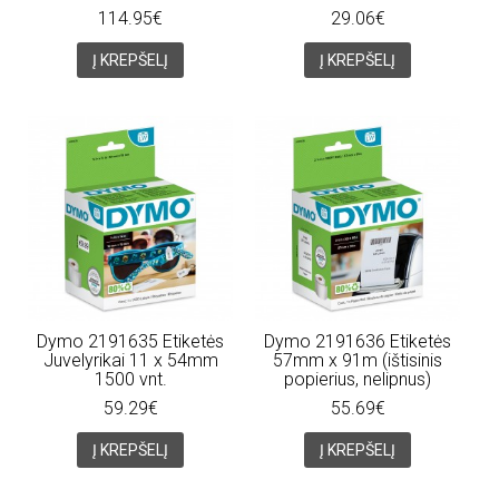
114.95€
29.06€
Į KREPŠELĮ
Į KREPŠELĮ
Dymo 2191635 Etiketės
Dymo 2191636 Etiketės
Juvelyrikai 11 x 54mm
57mm x 91m (ištisinis
1500 vnt.
popierius, nelipnus)
59.29€
55.69€
Į KREPŠELĮ
Į KREPŠELĮ