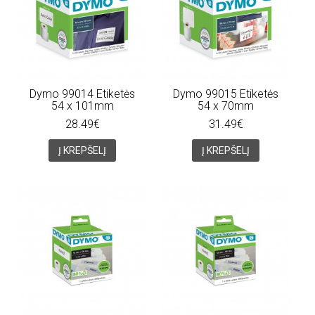
Dymo 99014 Etiketės
Dymo 99015 Etiketės
54 x 101mm
54 x 70mm
28.49€
31.49€
Į KREPŠELĮ
Į KREPŠELĮ