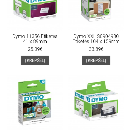
Dymo 11356 Etiketės
Dymo XXL S0904980
41 x 89mm
Etiketės 104 x 159mm
25.39€
33.89€
Į KREPŠELĮ
Į KREPŠELĮ