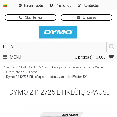
Registruotis
Prisijungti
Kontaktai
Skambinkite
El. paštas
MENU
0 prekė(s) - 0.00€
Pradžia
SPAUSDINTUVAI
Etikečių spausdintuvai
LabelWriter
Gramintojas
Dymo
Dymo 2112725 Etikečių spausdintuvas LabelWriter 5XL
DYMO 2112725 ETIKEČIŲ SPAUSDINTUVAS LABELWRITER 5XL