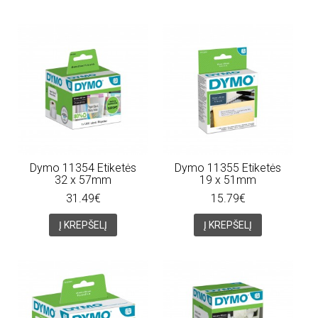
Dymo 11354 Etiketės
Dymo 11355 Etiketės
32 x 57mm
19 x 51mm
31.49€
15.79€
Į KREPŠELĮ
Į KREPŠELĮ