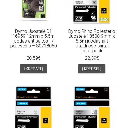
Dymo Juostelė D1
Dymo Rhino Poliesterio
16959 12mm x 5.5m
Juostelė 18508 9mm x
juodas ant baltos - /
5.5m juodas ant
poliesteris – S0718060
skaidrios / tvirtai
prilimpanti
20.59€
22.39€
Į KREPŠELĮ
Į KREPŠELĮ