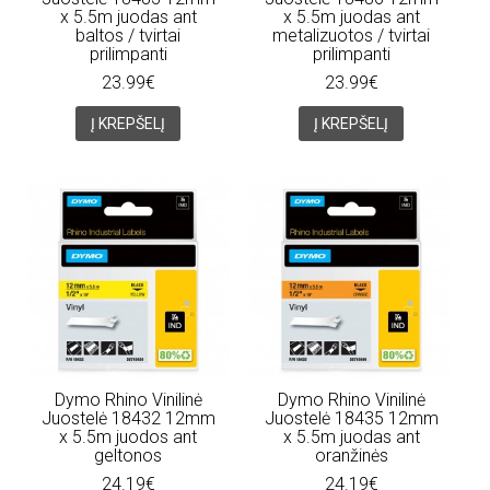
x 5.5m juodas ant
x 5.5m juodas ant
baltos / tvirtai
metalizuotos / tvirtai
prilimpanti
prilimpanti
23.99€
23.99€
Į KREPŠELĮ
Į KREPŠELĮ
Dymo Rhino Vinilinė
Dymo Rhino Vinilinė
Juostelė 18432 12mm
Juostelė 18435 12mm
x 5.5m juodos ant
x 5.5m juodas ant
geltonos
oranžinės
24.19€
24.19€