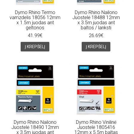
Dymo Rhino Termo
Dymo Rhino Nailono
vamzdelis 18056 12mm
Juostelė 18488 12mm
x 1.5m juodas ant
x 3.5m juodas ant
geltonos
baltos / lanksti
41.99€
26.69€
Į KREPŠELĮ
Į KREPŠELĮ
Dymo Rhino Nailono
Dymo Rhino Vinilinė
Juostelė 18490 12mm
Juostelė 1805416
x 3.5m juodas ant
12mm x 5.5m baltas