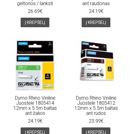
geltonos / lanksti
ant raudonas
26.69€
24.19€
Į KREPŠELĮ
Į KREPŠELĮ
Dymo Rhino Vinilinė
Dymo Rhino Vinilinė
Juostelė 1805414
Juostelė 1805412
12mm x 5.5m baltas
12mm x 5.5m baltas
ant žalios
ant rudos
24.19€
23.99€
Į KREPŠELĮ
Į KREPŠELĮ