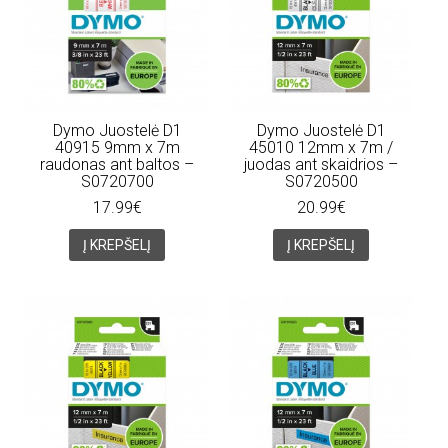
Dymo Juostelė D1
Dymo Juostelė D1
40915 9mm x 7m
45010 12mm x 7m /
raudonas ant baltos –
juodas ant skaidrios –
S0720700
S0720500
17.99€
20.99€
Į KREPŠELĮ
Į KREPŠELĮ