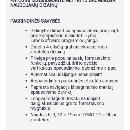
PATOGIAI IŠSISAUGOKITE NET IKI 15 DAŽNIAUSIAI
NAUDOJAMŲ DIZAINŲ!
PAGRINDINĖS SAVYBĖS
Galimybė dirbant su spausdintuvu prisijungti
prie kompiuterio ir naudoti Dymo
LabelSoftware programinę įrangą
Didelis 4 eilučių grafinis ekranas rodo
juostelės dizainą
Prieiga prie populiariausių formatavimo
funkcijų, pavyzdžiui, šrifto dydžio,
vertikalaus spausdinimo, pabrėžimo ir pan.
Automatiškai išsijungia nenaudojant
Atspausdintos paskutinės etiketės atmintis
Paprasta navigacija iš pagrindinio meniu į
spausdinimo parinktį
Lengva redaguoti tekstą naudojant
daugiafunkcinius greito formatavimo
mygtukus
Naudoja 6, 9, 12 ir 19mm DYMO D1 ir Rhino
juosteles