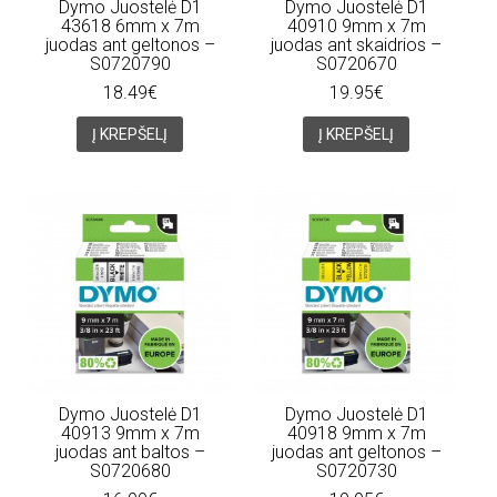
Dymo Juostelė D1
Dymo Juostelė D1
43618 6mm x 7m
40910 9mm x 7m
juodas ant geltonos –
juodas ant skaidrios –
S0720790
S0720670
18.49€
19.95€
Į KREPŠELĮ
Į KREPŠELĮ
Dymo Juostelė D1
Dymo Juostelė D1
40913 9mm x 7m
40918 9mm x 7m
juodas ant baltos –
juodas ant geltonos –
S0720680
S0720730