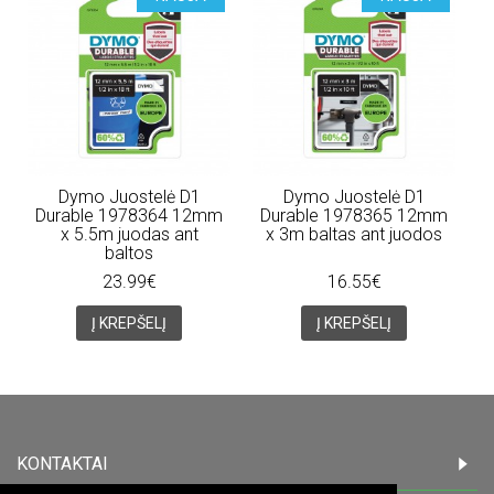
Dymo Juostelė D1
Dymo Juostelė D1
Durable 1978364 12mm
Durable 1978365 12mm
x 5.5m juodas ant
x 3m baltas ant juodos
baltos
23.99€
16.55€
Į KREPŠELĮ
Į KREPŠELĮ
KONTAKTAI