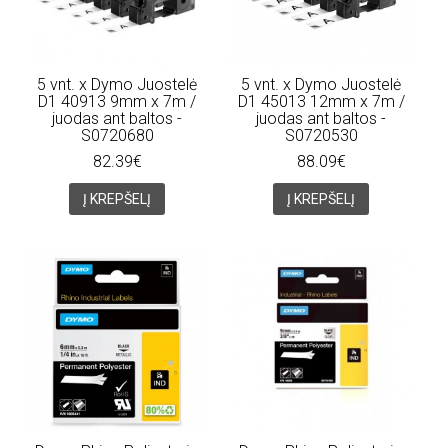
5 vnt. x Dymo Juostelė
5 vnt. x Dymo Juostelė
D1 40913 9mm x 7m /
D1 45013 12mm x 7m /
juodas ant baltos -
juodas ant baltos -
S0720680
S0720530
82.39€
88.09€
Į KREPŠELĮ
Į KREPŠELĮ