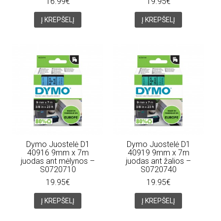
16.99€
19.95€
Į KREPŠELĮ
Į KREPŠELĮ
Dymo Juostelė D1
Dymo Juostelė D1
40916 9mm x 7m
40919 9mm x 7m
juodas ant mėlynos –
juodas ant žalios –
S0720710
S0720740
19.95€
19.95€
Į KREPŠELĮ
Į KREPŠELĮ