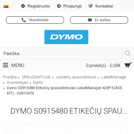
Registruotis
Prisijungti
Kontaktai
Skambinkite
El. paštas
MENU
0 prekė(s) - 0.00€
Pradžia
SPAUSDINTUVAI
Juostelių spausdintuvai
LabelManager
Gramintojas
Dymo
Dymo S0915480 Etikečių spausdintuvas LabelManager 420P (CASE
KIT) - S0915470
DYMO S0915480 ETIKEČIŲ SPAUSDINTUVAS LABELMANAGER 420P (CASE KIT) - S0915470