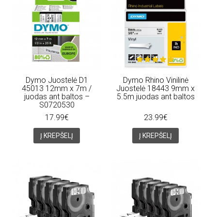
Dymo Juostelė D1
Dymo Rhino Vinilinė
45013 12mm x 7m /
Juostelė 18443 9mm x
juodas ant baltos –
5.5m juodas ant baltos
S0720530
17.99€
23.99€
Į KREPŠELĮ
Į KREPŠELĮ