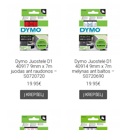
Dymo Juostelė D1
Dymo Juostelė D1
40917 9mm x 7m
40914 9mm x 7m
juodas ant raudonos –
mėlynas ant baltos –
S0720720
S0720690
19.95€
19.95€
Į KREPŠELĮ
Į KREPŠELĮ