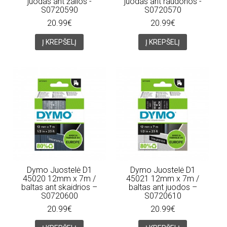
juodas ant žalios -
juodas ant raudonos -
S0720590
S0720570
20.99€
20.99€
Į KREPŠELĮ
Į KREPŠELĮ
Dymo Juostelė D1
Dymo Juostelė D1
45020 12mm x 7m /
45021 12mm x 7m /
baltas ant skaidrios –
baltas ant juodos –
S0720600
S0720610
20.99€
20.99€