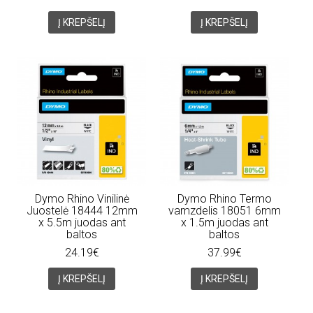
Į KREPŠELĮ
Į KREPŠELĮ
Dymo Rhino Vinilinė
Dymo Rhino Termo
Juostelė 18444 12mm
vamzdelis 18051 6mm
x 5.5m juodas ant
x 1.5m juodas ant
baltos
baltos
24.19€
37.99€
Į KREPŠELĮ
Į KREPŠELĮ