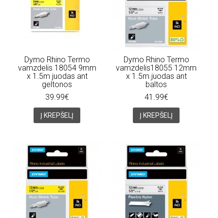
Dymo Rhino Termo
Dymo Rhino Termo
vamzdelis 18054 9mm
vamzdelis18055 12mm
x 1.5m juodas ant
x 1.5m juodas ant
geltonos
baltos
39.99€
41.99€
Į KREPŠELĮ
Į KREPŠELĮ