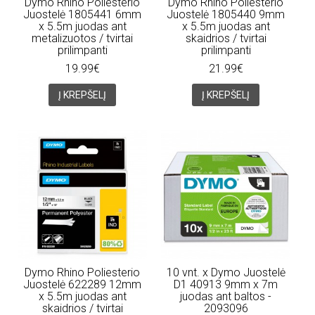
Dymo Rhino Poliesterio
Dymo Rhino Poliesterio
Juostelė 1805441 6mm
Juostelė 1805440 9mm
x 5.5m juodas ant
x 5.5m juodas ant
metalizuotos / tvirtai
skaidrios / tvirtai
prilimpanti
prilimpanti
19.99€
21.99€
Į KREPŠELĮ
Į KREPŠELĮ
Dymo Rhino Poliesterio
10 vnt. x Dymo Juostelė
Juostelė 622289 12mm
D1 40913 9mm x 7m
x 5.5m juodas ant
juodas ant baltos -
skaidrios / tvirtai
2093096