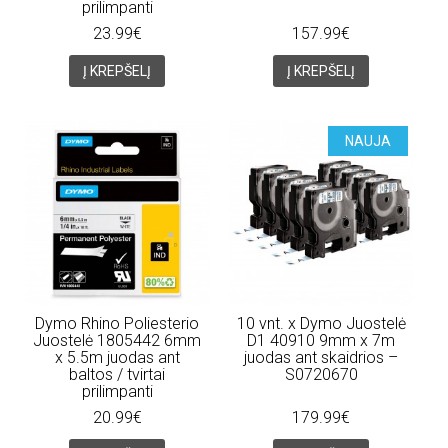
prilimpanti
23.99€
157.99€
Į KREPŠELĮ
Į KREPŠELĮ
NAUJA
Dymo Rhino Poliesterio
10 vnt. x Dymo Juostelė
Juostelė 1805442 6mm
D1 40910 9mm x 7m
x 5.5m juodas ant
juodas ant skaidrios –
baltos / tvirtai
S0720670
prilimpanti
20.99€
179.99€