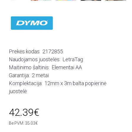
Prekės kodas:
2172855
Naudojamos juostelės:
LetraTag
Maitinimo šaltinis:
Elementai AA
Garantija:
2 metai
Komplektacija:
12mm x 3m balta popierinė
juostelė
42.39€
Be PVM: 35.03€