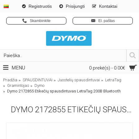
Registruotis
Prisijungti
Kontaktai
Skambinkite
El. paštas
MENU
0 prekė(s) - 0.00€
Pradžia
SPAUSDINTUVAI
Juostelių spausdintuvai
LetraTag
Gramintojas
Dymo
Dymo 2172855 Etikečių spausdintuvas LetraTag 200B Bluetooth
DYMO 2172855 ETIKEČIŲ SPAUSDINTUVAS LETRATAG 200B BLUETOOTH