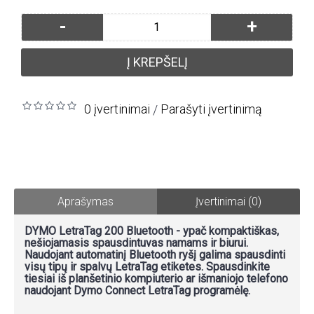
-
+
Į KREPŠELĮ
0 įvertinimai
Parašyti įvertinimą
/
Aprašymas
Įvertinimai (0)
DYMO LetraTag 200 Bluetooth - ypač kompaktiškas,
nešiojamasis spausdintuvas namams ir biurui.
Naudojant automatinį Bluetooth ryšį galima spausdinti
visų tipų ir spalvų LetraTag etiketes. Spausdinkite
tiesiai iš planšetinio kompiuterio ar išmaniojo telefono
naudojant Dymo Connect LetraTag programėlę.