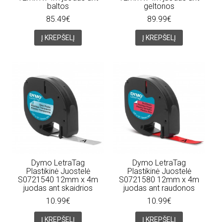
baltos
geltonos
85.49€
89.99€
Į KREPŠELĮ
Į KREPŠELĮ
Dymo LetraTag
Dymo LetraTag
Plastikinė Juostelė
Plastikinė Juostelė
S0721540 12mm x 4m
S0721580 12mm x 4m
juodas ant skaidrios
juodas ant raudonos
10.99€
10.99€
Į KREPŠELĮ
Į KREPŠELĮ