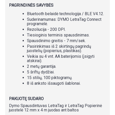
PAGRINDINĖS SAVYBĖS
Bluetooth belaidė technologija / BLE V4.12.
Suderinamumas: DYMO LetraTag Connect
programėlė.
Rezoliucija - 200 DPI.
Tiesioginis terminis spausdinimas.
Spausdinimo greitis - 7 mm/sek.
Pasirinkimas iš 2 skirtingų pagrindų
juostelių (popierius, plastikas).
Veikia su 4 vnt. AA baterijomis (įsigyti
atskirai).
2 metų garantija.
5 šriftų dydžiai.
15 stilių, 100 piktogramų.
8 iš anksto išsaugoti šablonai.
PAKUOTĘ SUDARO
Dymo Spausdintuvas LetraTag ir LetraTag Popierinė
juostelė 12 mm x 4 m juodas ant baltos