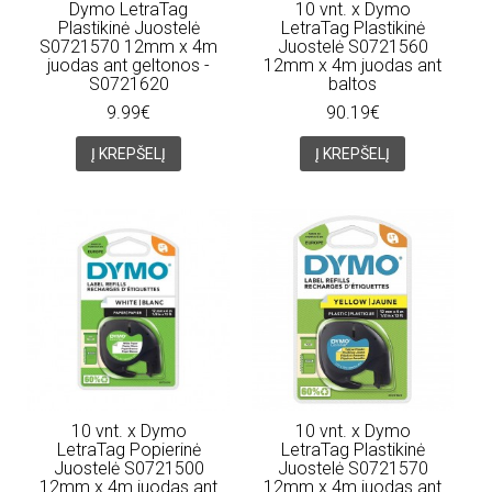
Dymo LetraTag
10 vnt. x Dymo
Plastikinė Juostelė
LetraTag Plastikinė
S0721570 12mm x 4m
Juostelė S0721560
juodas ant geltonos -
12mm x 4m juodas ant
S0721620
baltos
9.99€
90.19€
Į KREPŠELĮ
Į KREPŠELĮ
10 vnt. x Dymo
10 vnt. x Dymo
LetraTag Popierinė
LetraTag Plastikinė
Juostelė S0721500
Juostelė S0721570
12mm x 4m juodas ant
12mm x 4m juodas ant