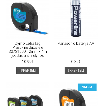
Dymo LetraTag
Panasonic baterija AA
Plastikinė Juostelė
S0721600 12mm x 4m
juodas ant mėlynos
10.99€
0.39€
Į KREPŠELĮ
Į KREPŠELĮ
NAUJA