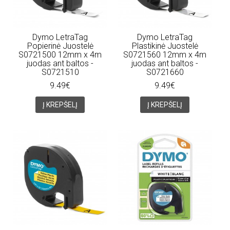
Dymo LetraTag
Dymo LetraTag
Popierinė Juostelė
Plastikinė Juostelė
S0721500 12mm x 4m
S0721560 12mm x 4m
juodas ant baltos -
juodas ant baltos -
S0721510
S0721660
9.49€
9.49€
Į KREPŠELĮ
Į KREPŠELĮ