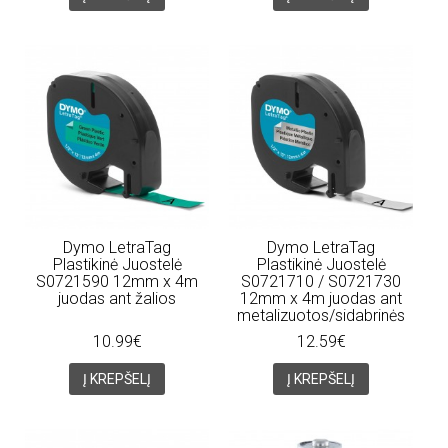
Dymo LetraTag
Dymo LetraTag
Plastikinė Juostelė
Plastikinė Juostelė
S0721590 12mm x 4m
S0721710 / S0721730
juodas ant žalios
12mm x 4m juodas ant
metalizuotos/sidabrinės
10.99€
12.59€
Į KREPŠELĮ
Į KREPŠELĮ