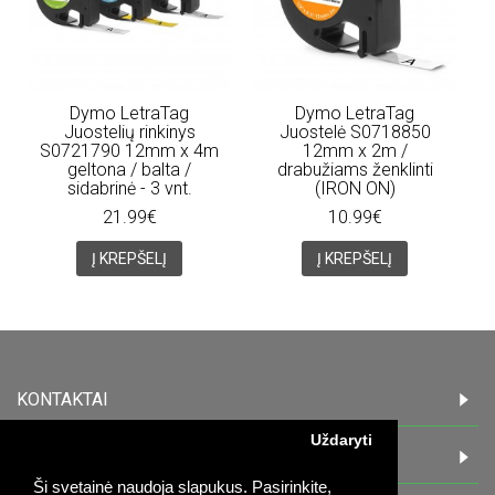
Dymo LetraTag
Dymo LetraTag
Juostelių rinkinys
Juostelė S0718850
S0721790 12mm x 4m
12mm x 2m /
geltona / balta /
drabužiams ženklinti
sidabrinė - 3 vnt.
(IRON ON)
21.99€
10.99€
Į KREPŠELĮ
Į KREPŠELĮ
KONTAKTAI
Uždaryti
INFORMACIJA
Ši svetainė naudoja slapukus. Pasirinkite,