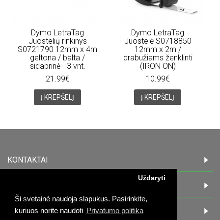
Dymo LetraTag
Dymo LetraTag
Juostelių rinkinys
Juostelė S0718850
S0721790 12mm x 4m
12mm x 2m /
geltona / balta /
drabužiams ženklinti
sidabrinė - 3 vnt.
(IRON ON)
21.99€
10.99€
Į KREPŠELĮ
Į KREPŠELĮ
KONTAKTAI
Uždaryti
INFORMACIJA
Ši svetainė naudoja slapukus. Pasirinkite,
PIRKĖJAMS
kuriuos norite naudoti
Privatumo politika