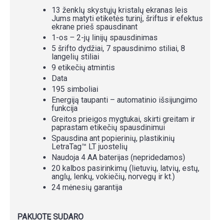
13 ženklų skystųjų kristalų ekranas leis
Jums matyti etiketės turinį, šriftus ir efektus
ekrane prieš spausdinant
1-os – 2-jų linijų spausdinimas
5 šrifto dydžiai, 7 spausdinimo stiliai, 8
langelių stiliai
9 etikečių atmintis
Data
195 simboliai
Energiją taupanti – automatinio išsijungimo
funkcija
Greitos prieigos mygtukai, skirti greitam ir
paprastam etikečių spausdinimui
Spausdina ant popierinių, plastikinių
LetraTag™ LT juostelių
Naudoja 4 AA baterijas (nepridedamos)
20 kalbos pasirinkimų (lietuvių, latvių, estų,
anglų, lenkų, vokiečių, norvegų ir kt.)
24 mėnesių garantija
PAKUOTĘ SUDARO