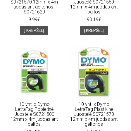
S0721570 12mm x 4m
Juostelė S0721560
juodas ant geltonos -
12mm x 4m juodas ant
S0721620
baltos
9.99€
90.19€
Į KREPŠELĮ
Į KREPŠELĮ
10 vnt. x Dymo
10 vnt. x Dymo
LetraTag Popierinė
LetraTag Plastikinė
Juostelė S0721500
Juostelė S0721570
12mm x 4m juodas ant
12mm x 4m juodas ant
baltos
geltonos