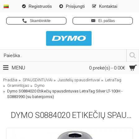
Registruotis
Prisijungti
Kontaktai
Skambinkite
El. paštas
MENU
0 prekė(s) - 0.00€
Pradžia
SPAUSDINTUVAI
Juostelių spausdintuvai
LetraTag
Gramintojas
Dymo
Dymo S0884020 Etikečių spausdintuvas LetraTag Silver LT-100H -
S0883990 (su baterijomis)
DYMO S0884020 ETIKEČIŲ SPAUSDINTUVAS LETRATAG SILVER LT-100H - S0883990 (SU BATERIJOMIS)