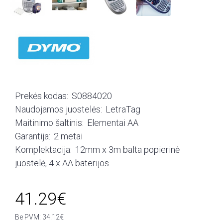
Prekės kodas:
S0884020
Naudojamos juostelės:
LetraTag
Maitinimo šaltinis:
Elementai AA
Garantija:
2 metai
Komplektacija:
12mm x 3m balta popierinė
juostelė, 4 x AA baterijos
41.29€
Be PVM: 34.12€