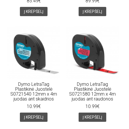
85.49€
89.99€
Į KREPŠELĮ
Į KREPŠELĮ
Dymo LetraTag
Dymo LetraTag
Plastikinė Juostelė
Plastikinė Juostelė
S0721540 12mm x 4m
S0721580 12mm x 4m
juodas ant skaidrios
juodas ant raudonos
10.99€
10.99€
Į KREPŠELĮ
Į KREPŠELĮ