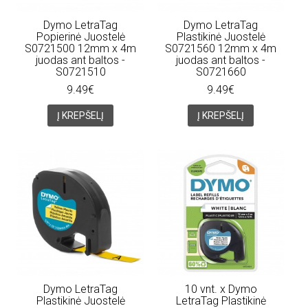
Dymo LetraTag
Dymo LetraTag
Popierinė Juostelė
Plastikinė Juostelė
S0721500 12mm x 4m
S0721560 12mm x 4m
juodas ant baltos -
juodas ant baltos -
S0721510
S0721660
9.49€
9.49€
Į KREPŠELĮ
Į KREPŠELĮ
Dymo LetraTag
10 vnt. x Dymo
Plastikinė Juostelė
LetraTag Plastikinė