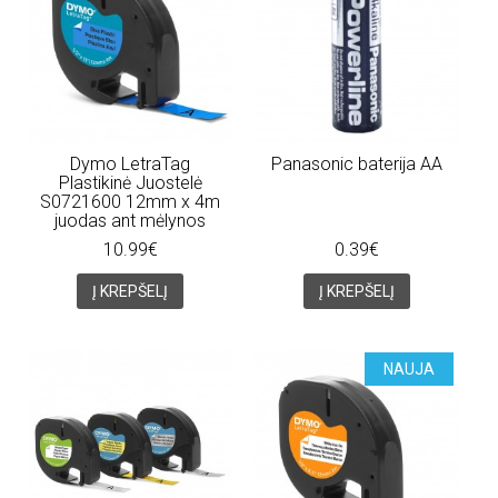
Dymo LetraTag
Panasonic baterija AA
Plastikinė Juostelė
S0721600 12mm x 4m
juodas ant mėlynos
10.99€
0.39€
Į KREPŠELĮ
Į KREPŠELĮ
NAUJA