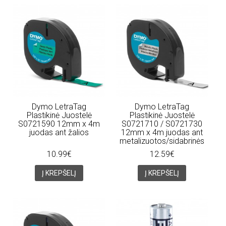
Dymo LetraTag
Dymo LetraTag
Plastikinė Juostelė
Plastikinė Juostelė
S0721590 12mm x 4m
S0721710 / S0721730
juodas ant žalios
12mm x 4m juodas ant
metalizuotos/sidabrinės
10.99€
12.59€
Į KREPŠELĮ
Į KREPŠELĮ