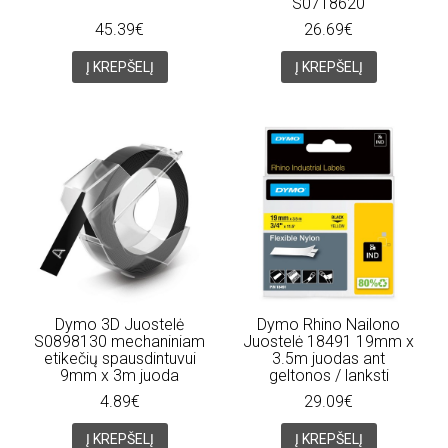
S0718620
45.39€
26.69€
Į KREPŠELĮ
Į KREPŠELĮ
Dymo 3D Juostelė
Dymo Rhino Nailono
S0898130 mechaniniam
Juostelė 18491 19mm x
etikečių spausdintuvui
3.5m juodas ant
9mm x 3m juoda
geltonos / lanksti
4.89€
29.09€
Į KREPŠELĮ
Į KREPŠELĮ