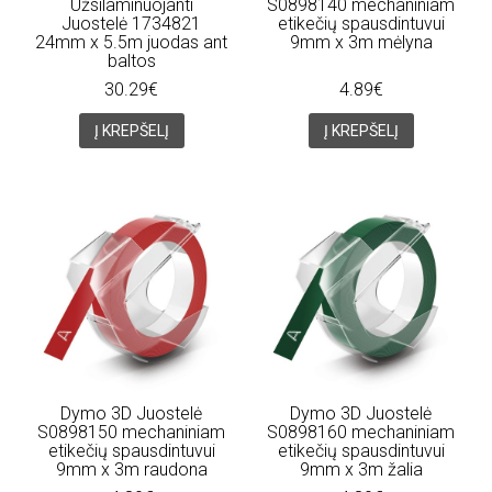
Užsilaminuojanti
S0898140 mechaniniam
Juostelė 1734821
etikečių spausdintuvui
24mm x 5.5m juodas ant
9mm x 3m mėlyna
baltos
30.29€
4.89€
Į KREPŠELĮ
Į KREPŠELĮ
Dymo 3D Juostelė
Dymo 3D Juostelė
S0898150 mechaniniam
S0898160 mechaniniam
etikečių spausdintuvui
etikečių spausdintuvui
9mm x 3m raudona
9mm x 3m žalia