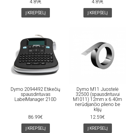
4.89€
4.89€
Į KREPŠELĮ
Į KREPŠELĮ
Dymo 2094492 Etikečių
Dymo M11 Juostelė
spausdintuvas
32500 (spausdintuvui
LabelManager 210D
M1011) 12mm x 6.40m
nerūdijančio plieno be
klijų
86.99€
12.59€
Į KREPŠELĮ
Į KREPŠELĮ