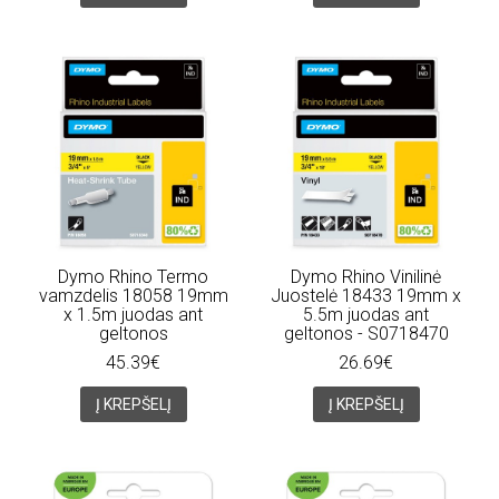
Dymo Rhino Termo
Dymo Rhino Vinilinė
vamzdelis 18058 19mm
Juostelė 18433 19mm x
x 1.5m juodas ant
5.5m juodas ant
geltonos
geltonos - S0718470
45.39€
26.69€
Į KREPŠELĮ
Į KREPŠELĮ