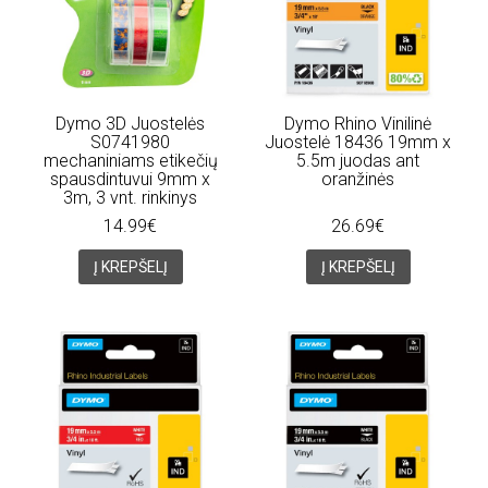
Dymo 3D Juostelės
Dymo Rhino Vinilinė
S0741980
Juostelė 18436 19mm x
mechaniniams etikečių
5.5m juodas ant
spausdintuvui 9mm x
oranžinės
3m, 3 vnt. rinkinys
14.99€
26.69€
Į KREPŠELĮ
Į KREPŠELĮ