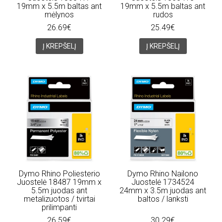
19mm x 5.5m baltas ant
19mm x 5.5m baltas ant
mėlynos
rudos
26.69€
25.49€
Į KREPŠELĮ
Į KREPŠELĮ
Dymo Rhino Poliesterio
Dymo Rhino Nailono
Juostelė 18487 19mm x
Juostelė 1734524
5.5m juodas ant
24mm x 3.5m juodas ant
metalizuotos / tvirtai
baltos / lanksti
prilimpanti
26.59€
30.29€