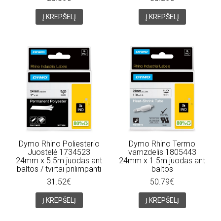
Į KREPŠELĮ
Į KREPŠELĮ
Dymo Rhino Poliesterio
Dymo Rhino Termo
Juostelė 1734523
vamzdelis 1805443
24mm x 5.5m juodas ant
24mm x 1.5m juodas ant
baltos / tvirtai prilimpanti
baltos
31.52€
50.79€
Į KREPŠELĮ
Į KREPŠELĮ