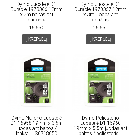
Dymo Juostelė D1
Dymo Juostelė D1
Durable 1978366 12mm
Durable 1978367 12mm
x 3m baltas ant
x 3m juodas ant
raudonos
oranžinės
16.55€
16.55€
Į KREPŠELĮ
Į KREPŠELĮ
Dymo Nailono Juostelė
Dymo Poliesterio
D1 16958 19mm x 3.5m
Juostelė D1 16960
juodas ant baltos /
19mm x 5.5m juodas ant
lanksti – S0718050
baltos / poliesteris –