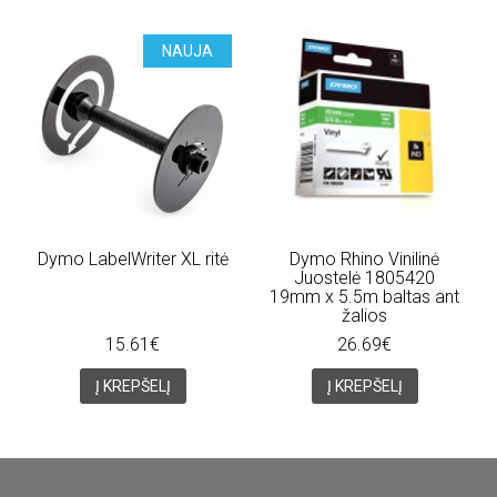
NAUJA
Dymo LabelWriter XL ritė
Dymo Rhino Vinilinė
Juostelė 1805420
19mm x 5.5m baltas ant
žalios
15.61€
26.69€
Į KREPŠELĮ
Į KREPŠELĮ