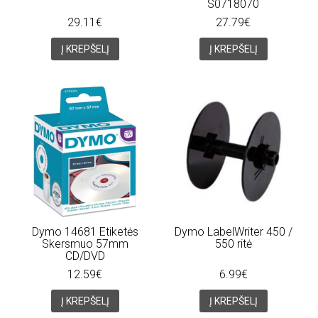
S0718070
29.11€
27.79€
Į KREPŠELĮ
Į KREPŠELĮ
Dymo 14681 Etiketės
Dymo LabelWriter 450 /
Skersmuo 57mm
550 ritė
CD/DVD
12.59€
6.99€
Į KREPŠELĮ
Į KREPŠELĮ