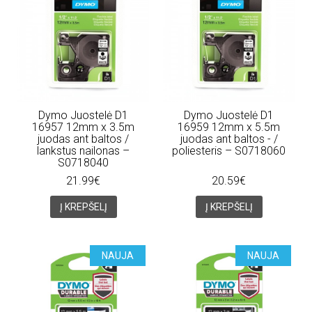
Dymo Juostelė D1
Dymo Juostelė D1
16957 12mm x 3.5m
16959 12mm x 5.5m
juodas ant baltos /
juodas ant baltos - /
lankstus nailonas –
poliesteris – S0718060
S0718040
21.99€
20.59€
Į KREPŠELĮ
Į KREPŠELĮ
NAUJA
NAUJA