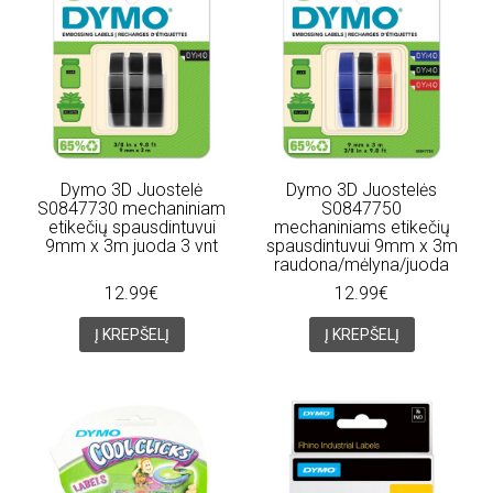
Dymo 3D Juostelė
Dymo 3D Juostelės
S0847730 mechaniniam
S0847750
etikečių spausdintuvui
mechaniniams etikečių
9mm x 3m juoda 3 vnt
spausdintuvui 9mm x 3m
raudona/mėlyna/juoda
12.99€
12.99€
Į KREPŠELĮ
Į KREPŠELĮ