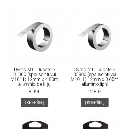
Dymo M11 Juostelė
Dymo M11 Juostelė
31000 (spausdintuvui
35800 (spausdintuvui
M1011) 12mm x 4.80m
M1011) 12mm x 3.65m
aliuminio be klijų
aliuminio lipni
8.99€
12.89€
Į KREPŠELĮ
Į KREPŠELĮ