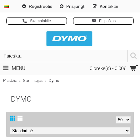
Registruotis
Prisijungti
Kontaktai
Skambinkite
El. paštas
MENU
0 prekė(s) - 0.00€
Pradžia
Gamintojas
Dymo
DYMO