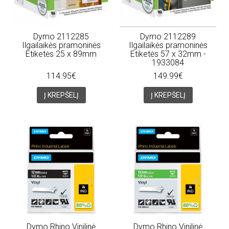
Dymo 2112285
Dymo 2112289
Ilgailaikės pramoninės
Ilgailaikės pramoninės
Etiketės 25 x 89mm
Etiketės 57 x 32mm -
1933084
114.95€
149.99€
Į KREPŠELĮ
Į KREPŠELĮ
Dymo Rhino Vinilinė
Dymo Rhino Vinilinė