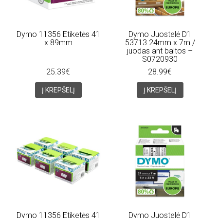
Dymo 11356 Etiketės 41
Dymo Juostelė D1
x 89mm
53713 24mm x 7m /
juodas ant baltos –
S0720930
25.39€
28.99€
Į KREPŠELĮ
Į KREPŠELĮ
Dymo 11356 Etiketės 41
Dymo Juostelė D1