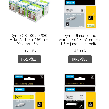
Dymo XXL S0904980
Dymo Rhino Termo
Etiketės 104 x 159mm
vamzdelis 18051 6mm x
Rinkinys - 6 vnt
1.5m juodas ant baltos
193.19€
37.99€
Į KREPŠELĮ
Į KREPŠELĮ