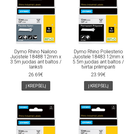
Dymo Rhino Nailono
Dymo Rhino Poliesterio
Juostelė 18488 12mm x
Juostelė 18483 12mm x
3.5m juodas ant baltos /
5.5m juodas ant baltos /
lanksti
tvirtai prilimpanti
26.69€
23.99€
Į KREPŠELĮ
Į KREPŠELĮ