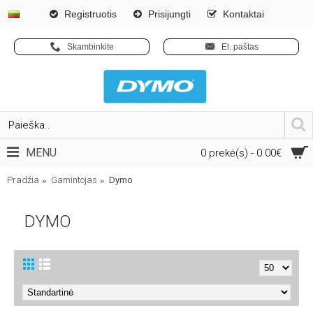
Registruotis
Prisijungti
Kontaktai
Skambinkite
El. paštas
MENU
0 prekė(s) - 0.00€
Pradžia
Gamintojas
Dymo
DYMO