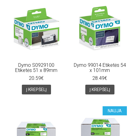
Dymo S0929100
Dymo 99014 Etiketės 54
Etiketės 51 x 89mm
x 101mm
20.59€
28.49€
Į KREPŠELĮ
Į KREPŠELĮ
NAUJA