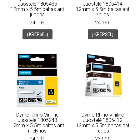
Juostelė 1805435
Juostelė 1805414
12mm x 5.5m baltas ant
12mm x 5.5m baltas ant
juodas
žalios
24.19€
24.19€
Į KREPŠELĮ
Į KREPŠELĮ
Dymo Rhino Vinilinė
Dymo Rhino Vinilinė
Juostelė 1805243
Juostelė 1805412
12mm x 5.5m baltas ant
12mm x 5.5m baltas ant
mėlynos
rudos
24.19€
23.99€