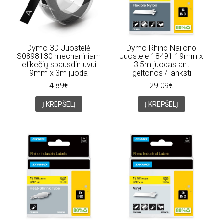
Dymo 3D Juostelė
Dymo Rhino Nailono
S0898130 mechaniniam
Juostelė 18491 19mm x
etikečių spausdintuvui
3.5m juodas ant
9mm x 3m juoda
geltonos / lanksti
4.89€
29.09€
Į KREPŠELĮ
Į KREPŠELĮ