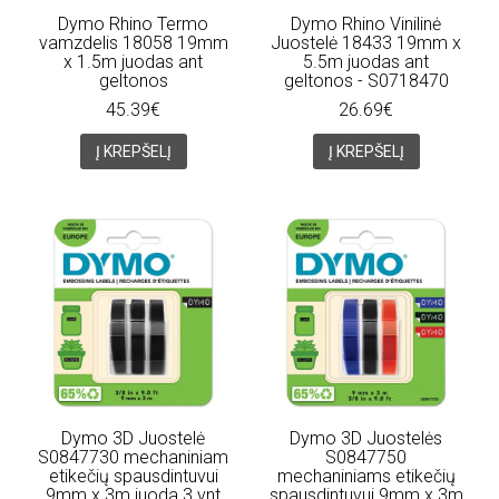
Dymo Rhino Termo
Dymo Rhino Vinilinė
vamzdelis 18058 19mm
Juostelė 18433 19mm x
x 1.5m juodas ant
5.5m juodas ant
geltonos
geltonos - S0718470
45.39€
26.69€
Į KREPŠELĮ
Į KREPŠELĮ
Dymo 3D Juostelė
Dymo 3D Juostelės
S0847730 mechaniniam
S0847750
etikečių spausdintuvui
mechaniniams etikečių
9mm x 3m juoda 3 vnt
spausdintuvui 9mm x 3m