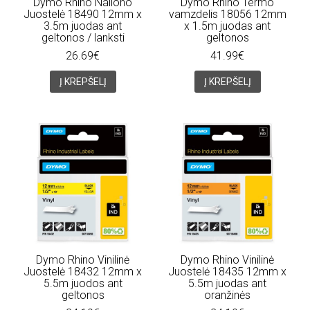
Dymo Rhino Nailono
Dymo Rhino Termo
Juostelė 18490 12mm x
vamzdelis 18056 12mm
3.5m juodas ant
x 1.5m juodas ant
geltonos / lanksti
geltonos
26.69€
41.99€
Į KREPŠELĮ
Į KREPŠELĮ
Dymo Rhino Vinilinė
Dymo Rhino Vinilinė
Juostelė 18432 12mm x
Juostelė 18435 12mm x
5.5m juodos ant
5.5m juodas ant
geltonos
oranžinės