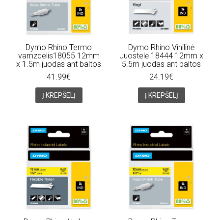
Dymo Rhino Termo
Dymo Rhino Vinilinė
vamzdelis18055 12mm
Juostelė 18444 12mm x
x 1.5m juodas ant baltos
5.5m juodas ant baltos
41.99€
24.19€
Į KREPŠELĮ
Į KREPŠELĮ