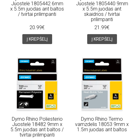
Juostelė 1805442 6mm
Juostelė 1805440 9mm
x 5.5m juodas ant baltos
x 5.5m juodas ant
/ tvirtai prilimpanti
skaidrios / tvirtai
prilimpanti
20.99€
21.99€
Į KREPŠELĮ
Į KREPŠELĮ
Dymo Rhino Poliesterio
Dymo Rhino Termo
Juostelė 18482 9mm x
vamzdelis 18053 9mm x
5.5m juodas ant baltos /
1.5m juodas ant baltos
tvirtai prilimpanti