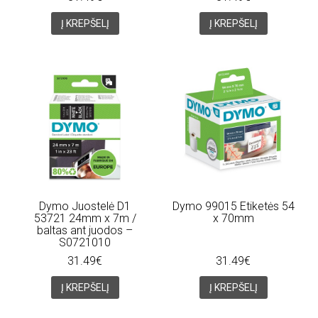
Į KREPŠELĮ
Į KREPŠELĮ
Dymo Juostelė D1
Dymo 99015 Etiketės 54
53721 24mm x 7m /
x 70mm
baltas ant juodos –
S0721010
31.49€
31.49€
Į KREPŠELĮ
Į KREPŠELĮ