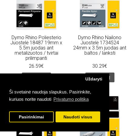
Dymo Rhino Poliesterio
Dymo Rhino Nailono
Juostelė 18487 19mm x
Juostelė 1734524
5.5m juodas ant
24mm x 3.5m juodas ant
metalizuotos / tvirtai
baltos / lanksti
prilimpanti
26.59€
30.29€
Į KREPŠELĮ
Į KREPŠELĮ
Uždaryti
Ši svetainė naudoja slapukus. Pasirinkite,
kuriuos norite naudoti
Privatumo politika
Pasirinkimai
Naudoti visus