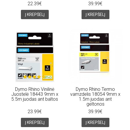
22.39€
39.99€
Į KREPŠELĮ
Į KREPŠELĮ
Dymo Rhino Vinilinė
Dymo Rhino Termo
Juostelė 18443 9mm x
vamzdelis 18054 9mm x
5.5m juodas ant baltos
1.5m juodas ant
geltonos
23.99€
39.99€
Į KREPŠELĮ
Į KREPŠELĮ