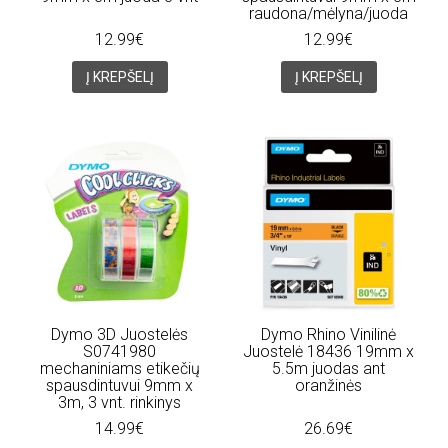
raudona/mėlyna/juoda
12.99€
12.99€
Į KREPŠELĮ
Į KREPŠELĮ
Dymo 3D Juostelės
Dymo Rhino Vinilinė
S0741980
Juostelė 18436 19mm x
mechaniniams etikečių
5.5m juodas ant
spausdintuvui 9mm x
oranžinės
3m, 3 vnt. rinkinys
14.99€
26.69€