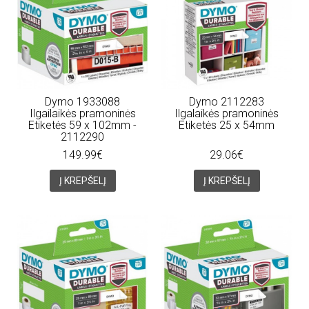
Dymo 1933088
Dymo 2112283
Ilgailaikės pramoninės
Ilgalaikės pramoninės
Etiketės 59 x 102mm -
Etiketės 25 x 54mm
2112290
149.99€
29.06€
Į KREPŠELĮ
Į KREPŠELĮ