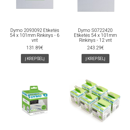
Dymo 2093092 Etiketės
Dymo S0722420
54 x 101mm Rinkinys - 6
Etiketės 54 x 101mm
vnt
Rinkinys - 12 vnt
131.89€
243.29€
Į KREPŠELĮ
Į KREPŠELĮ