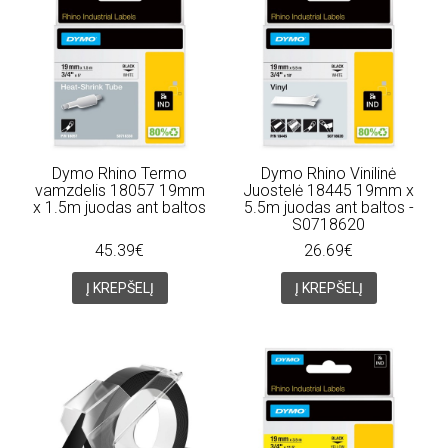
Dymo Rhino Termo
Dymo Rhino Vinilinė
vamzdelis 18057 19mm
Juostelė 18445 19mm x
x 1.5m juodas ant baltos
5.5m juodas ant baltos -
S0718620
45.39€
26.69€
Į KREPŠELĮ
Į KREPŠELĮ