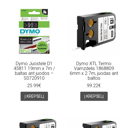
Dymo Juostelė D1
Dymo XTL Termo
45811 19mm x 7m /
Vamzdelis 1868809
baltas ant juodos –
6mm x 2.7m, juodas ant
S0720910
baltos
25.99€
99.22€
Į KREPŠELĮ
Į KREPŠELĮ