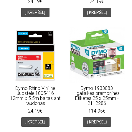
24.19€
24.19€
Į KREPŠELĮ
Į KREPŠELĮ
Dymo Rhino Vinilinė
Dymo 1933083
Juostelė 1805416
Ilgailaikės pramoninės
12mm x 5.5m baltas ant
Etiketės 25 x 25mm -
raudonas
2112286
24.19€
114.95€
Į KREPŠELĮ
Į KREPŠELĮ