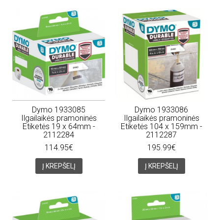
Dymo 1933085
Dymo 1933086
Ilgailaikės pramoninės
Ilgailaikės pramoninės
Etiketės 19 x 64mm -
Etiketės 104 x 159mm -
2112284
2112287
114.95€
195.99€
Į KREPŠELĮ
Į KREPŠELĮ