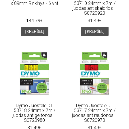
x 89mm Rinkinys - 6 vnt
53710 24mm x 7m /
juodas ant skaidrios –
S0720920
144.79€
31.49€
Į KREPŠELĮ
Į KREPŠELĮ
Dymo Juostelė D1
Dymo Juostelė D1
53718 24mm x 7m /
53717 24mm x 7m /
juodas ant geltonos –
juodas ant raudonos –
S0720980
S0720970
31.49€
31.49€