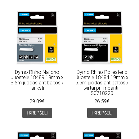
Dymo Rhino Nailono
Dymo Rhino Poliesterio
Juostelė 18489 19mm x
Juostelė 18484 19mm x
3.5m juodas ant baltos /
5.5m juodas ant baltos /
lanksti
tvirtai prilimpanti -
S0718220
29.09€
26.59€
Į KREPŠELĮ
Į KREPŠELĮ