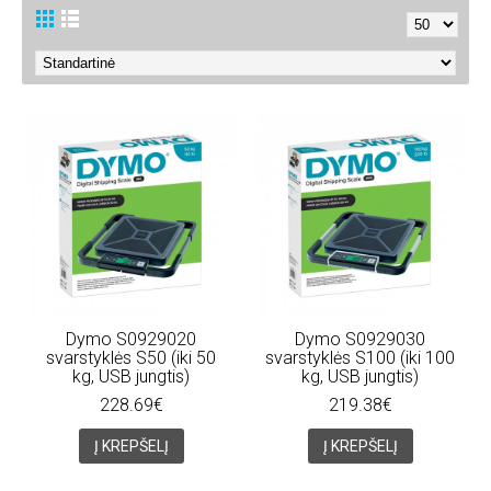
Dymo S0929020
Dymo S0929030
svarstyklės S50 (iki 50
svarstyklės S100 (iki 100
kg, USB jungtis)
kg, USB jungtis)
228.69€
219.38€
Į KREPŠELĮ
Į KREPŠELĮ