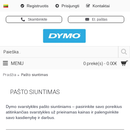
Registruotis
Prisijungti
Kontaktai
Skambinkite
El. paštas
MENU
0 prekė(s) - 0.00€
Pradžia
Pašto siuntimas
PAŠTO SIUNTIMAS
Dymo svarstyklės pašto siuntiniams – pasirinkite savo poreikius
atitinkančias svarstykles už prieinamas kainas ir palengvinkite
savo kasdienybę ir darbus.