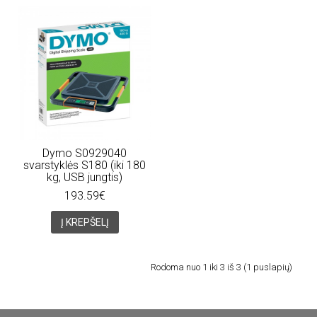
Dymo S0929040
svarstyklės S180 (iki 180
kg, USB jungtis)
193.59€
Į KREPŠELĮ
Rodoma nuo 1 iki 3 iš 3 (1 puslapių)