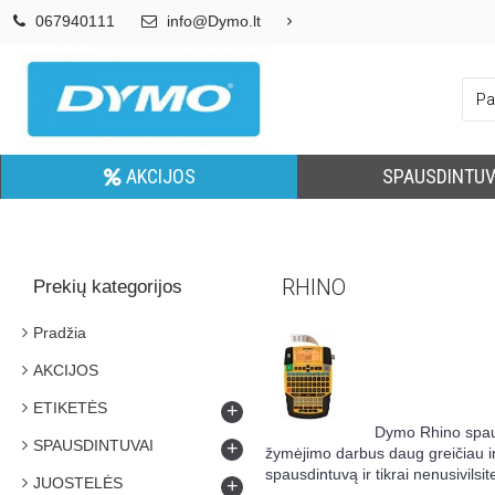
067940111
info@Dymo.lt
AKCIJOS
SPAUSDINTUV
RHINO
Prekių kategorijos
Pradžia
AKCIJOS
ETIKETĖS
+
Dymo Rhino spausd
SPAUSDINTUVAI
+
žymėjimo darbus daug greičiau ir
spausdintuvą ir tikrai nenusivilsit
JUOSTELĖS
+