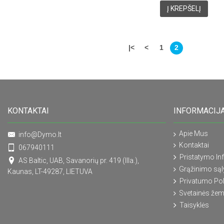
Į KREPŠELĮ
|<
<
1
2
KONTAKTAI
INFORMACIJ
Apie Mus
info@Dymo.lt
Kontaktai
067940111
Pristatymo In
AS Baltic, UAB, Savanorių pr. 419 (IIIa.),
Grąžinimo są
Kaunas, LT-49287, LIETUVA
Privatumo Pol
Svetainės žem
Taisyklės