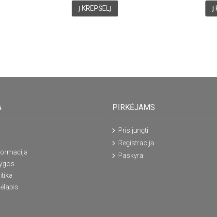
Į KREPŠELĮ
Į
A
PIRKĖJAMS
Prisijungti
Registracija
formacija
Paskyra
lygos
itika
ėlapis