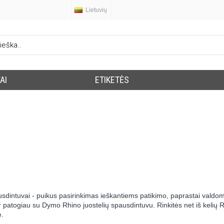
Lietuvių
AI
ETIKETĖS
intuvai - puikus pasirinkimas ieškantiems patikimo, paprastai valdomo,
 patogiau su Dymo Rhino juostelių spausdintuvu. Rinkitės net iš kelių R
e.