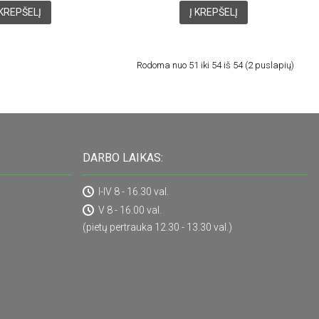
 KREPŠELĮ
Į KREPŠELĮ
Rodoma nuo 51 iki 54 iš 54 (2 puslapių)
DARBO LAIKAS:
I-IV 8 - 16.30 val.
V 8 - 16.00 val.
(pietų pertrauka 12.30 - 13.30 val.)