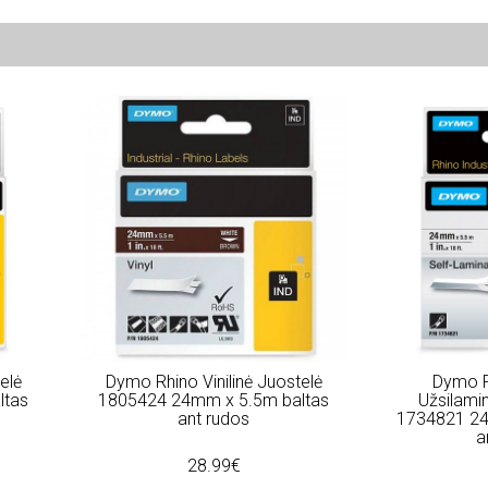
elė
Dymo Rhino Vinilinė Juostelė
Dymo R
ltas
1805424 24mm x 5.5m baltas
Užsilamin
ant rudos
1734821 24
a
28.99€