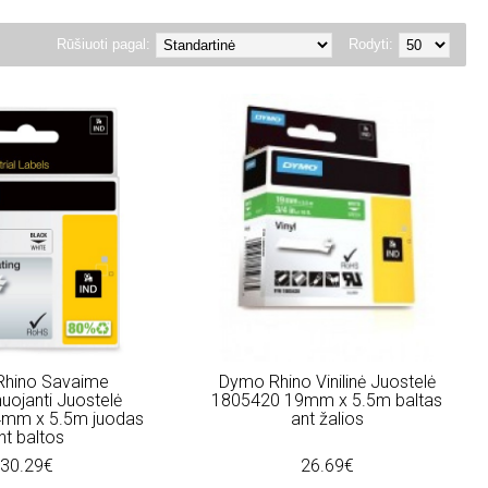
Rūšiuoti pagal:
Rodyti:
hino Savaime
Dymo Rhino Vinilinė Juostelė
uojanti Juostelė
1805420 19mm x 5.5m baltas
mm x 5.5m juodas
ant žalios
nt baltos
30.29€
26.69€