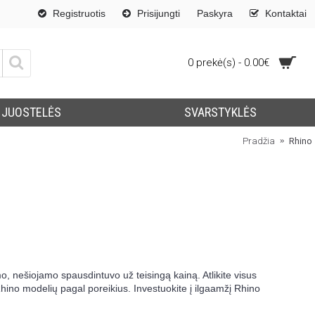
Registruotis
Prisijungti
Paskyra
Kontaktai
0 prekė(s) - 0.00€
JUOSTELĖS
SVARSTYKLĖS
Pradžia
Rhino
 nešiojamo spausdintuvo už teisingą kainą. Atlikite visus
hino modelių pagal poreikius. Investuokite į ilgaamžį Rhino