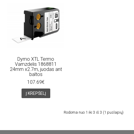
Dymo XTL Termo
Vamzdelis 1868811
24mm x2.7m, juodas ant
baltos
107.69€
Į KREPŠELĮ
Rodoma nuo 1 iki 3 iš 3 (1 puslapių)