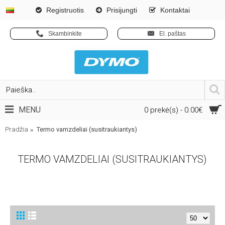
Registruotis
Prisijungti
Kontaktai
Skambinkite
El. paštas
MENU
0 prekė(s) - 0.00€
Pradžia
Termo vamzdeliai (susitraukiantys)
TERMO VAMZDELIAI (SUSITRAUKIANTYS)