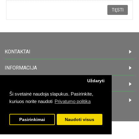
TĘSTI
KONTAKTAI
INFORMACIJA
Uždaryti
PIRKĖJAMS
Ši svetainė naudoja slapukus. Pasirinkite,
DARBO LAIKAS:
kuriuos norite naudoti
Privatumo politika
Pasirinkimai
Naudoti visus