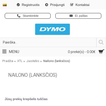
Registruotis
Prisijungti
Kontaktai
Skambinkite
El. paštas
MENU
0 prekė(s) - 0.00€
Pradžia
XTL
Juostelės
Nailono (lanksčios)
NAILONO (LANKSČIOS)
Jūsų prekių krepšelis tuščias