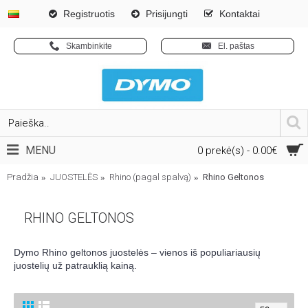
Registruotis
Prisijungti
Kontaktai
Skambinkite
El. paštas
MENU
0 prekė(s) - 0.00€
Pradžia
JUOSTELĖS
Rhino (pagal spalvą)
Rhino Geltonos
RHINO GELTONOS
Dymo Rhino geltonos juostelės – vienos iš populiariausių
juostelių už patrauklią kainą.