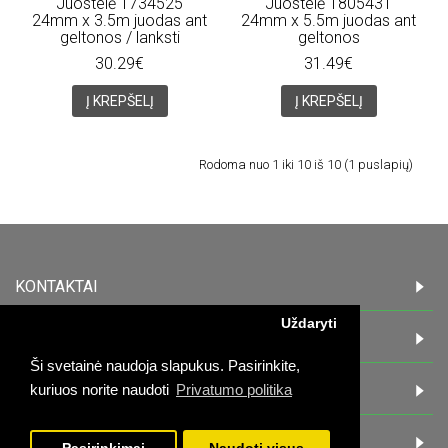
Juostelė 1734525
Juostelė 1805431
24mm x 3.5m juodas ant
24mm x 5.5m juodas ant
geltonos / lanksti
geltonos
30.29€
31.49€
Į KREPŠELĮ
Į KREPŠELĮ
Rodoma nuo 1 iki 10 iš 10 (1 puslapių)
KONTAKTAI
Uždaryti
INFORMACIJA
Ši svetainė naudoja slapukus. Pasirinkite,
PIRKĖJAMS
kuriuos norite naudoti
Privatumo politika
DARBO LAIKAS: