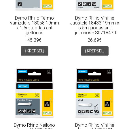
Dymo Rhino Termo
Dymo Rhino Vinilinė
vamzdelis 18058 19mm
Juostelė 18433 19mm x
x 1.5m juodas ant
5.5m juodas ant
geltonos
geltonos - S0718470
45.39€
26.69€
Į KREPŠELĮ
Į KREPŠELĮ
Dymo Rhino Nailono
Dymo Rhino Vinilinė