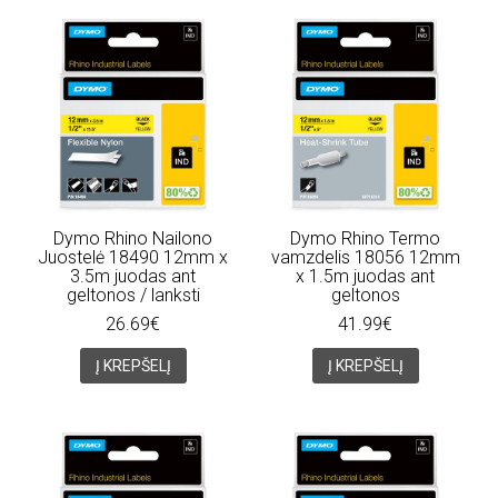
Dymo Rhino Nailono
Dymo Rhino Termo
Juostelė 18490 12mm x
vamzdelis 18056 12mm
3.5m juodas ant
x 1.5m juodas ant
geltonos / lanksti
geltonos
26.69€
41.99€
Į KREPŠELĮ
Į KREPŠELĮ