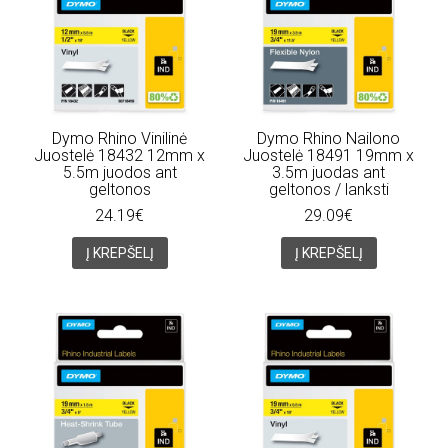
Dymo Rhino Vinilinė
Dymo Rhino Nailono
Juostelė 18432 12mm x
Juostelė 18491 19mm x
5.5m juodos ant
3.5m juodas ant
geltonos
geltonos / lanksti
24.19€
29.09€
Į KREPŠELĮ
Į KREPŠELĮ