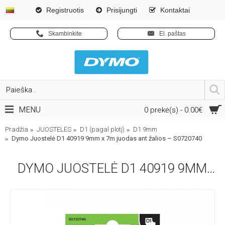
Registruotis
Prisijungti
Kontaktai
Skambinkite
El. paštas
MENU
0 prekė(s) - 0.00€
Pradžia
JUOSTELĖS
D1 (pagal plotį)
D1 9mm
Dymo Juostelė D1 40919 9mm x 7m juodas ant žalios – S0720740
DYMO JUOSTELĖ D1 40919 9MM X 7M JUODAS ANT ŽALIOS – S0720740