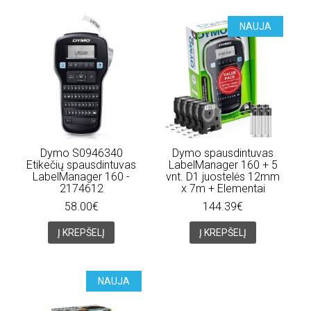
NAUJA
Dymo S0946340
Dymo spausdintuvas
Etikečių spausdintuvas
LabelManager 160 + 5
LabelManager 160 -
vnt. D1 juostelės 12mm
2174612
x 7m + Elementai
58.00€
144.39€
Į KREPŠELĮ
Į KREPŠELĮ
NAUJA