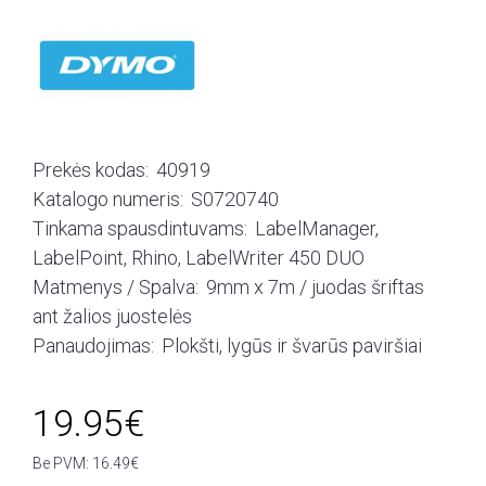
Prekės kodas:
40919
Katalogo numeris:
S0720740
Tinkama spausdintuvams:
LabelManager,
LabelPoint, Rhino, LabelWriter 450 DUO
Matmenys / Spalva:
9mm x 7m / juodas šriftas
ant žalios juostelės
Panaudojimas:
Plokšti, lygūs ir švarūs paviršiai
19.95€
Be PVM: 16.49€