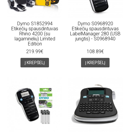
Dymo S1852994
Dymo S0968920
Etikečių spausdintuvas
Etikečių spausdintuvas
Rhino 4200 (su
LabelManager 280 (USB
lagaminėliu) Limited
jungtis) - S0968940
Edition
219.99€
108.89€
Į KREPŠELĮ
Į KREPŠELĮ