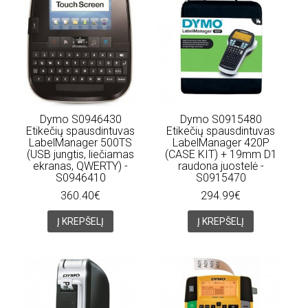
Dymo S0946430
Dymo S0915480
Etikečių spausdintuvas
Etikečių spausdintuvas
LabelManager 500TS
LabelManager 420P
(USB jungtis, liečiamas
(CASE KIT) + 19mm D1
ekranas, QWERTY) -
raudona juostelė -
S0946410
S0915470
360.40€
294.99€
Į KREPŠELĮ
Į KREPŠELĮ