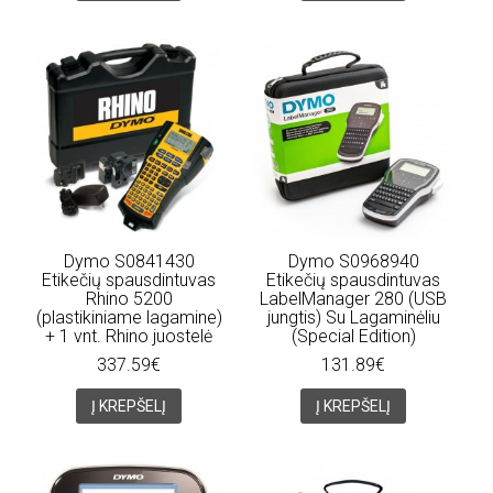
Dymo S0841430
Dymo S0968940
Etikečių spausdintuvas
Etikečių spausdintuvas
Rhino 5200
LabelManager 280 (USB
(plastikiniame lagamine)
jungtis) Su Lagaminėliu
+ 1 vnt. Rhino juostelė
(Special Edition)
337.59€
131.89€
Į KREPŠELĮ
Į KREPŠELĮ