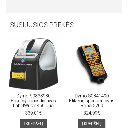
SUSIJUSIOS PREKĖS
Dymo S0838930
Dymo S0841490
Etikečių spausdintuvas
Etikečių spausdintuvas
LabelWriter 450 Duo
Rhino 5200
339.01€
324.99€
Į KREPŠELĮ
Į KREPŠELĮ