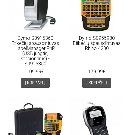
Dymo S0915360
Dymo S0955980
Etikečių spausdintuvas
Etikečių spausdintuvas
LabelManager PnP
Rhino 4200
(USB jungtis,
stacionarus) -
S0915350
109.99€
179.99€
Į KREPŠELĮ
Į KREPŠELĮ