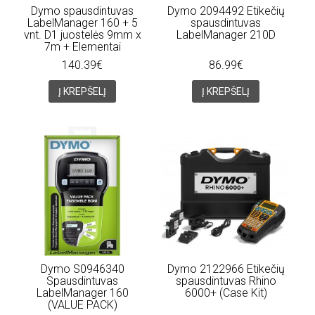
Dymo spausdintuvas
Dymo 2094492 Etikečių
LabelManager 160 + 5
spausdintuvas
vnt. D1 juostelės 9mm x
LabelManager 210D
7m + Elementai
140.39€
86.99€
Į KREPŠELĮ
Į KREPŠELĮ
Dymo S0946340
Dymo 2122966 Etikečių
Spausdintuvas
spausdintuvas Rhino
LabelManager 160
6000+ (Case Kit)
(VALUE PACK)