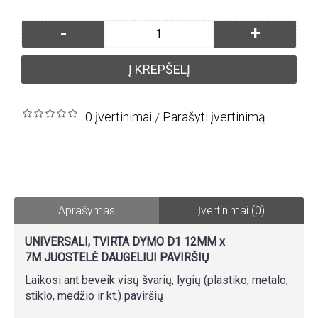
-
+
Į KREPŠELĮ
0 įvertinimai
Parašyti įvertinimą
/
Aprašymas
Įvertinimai (0)
UNIVERSALI, TVIRTA DYMO D1 12MM x
7M JUOSTELĖ DAUGELIUI PAVIRŠIŲ
Laikosi ant beveik visų švarių, lygių (plastiko, metalo,
stiklo, medžio ir kt.) paviršių